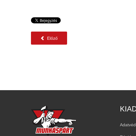
Előző
KIA
Adatvéd