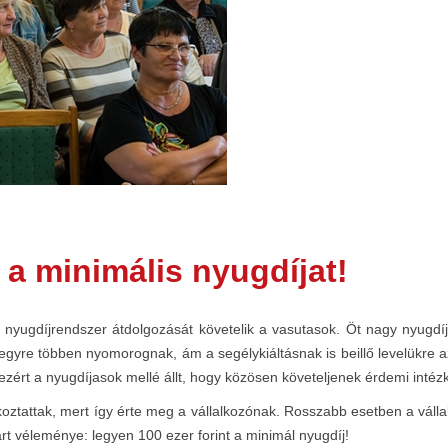
 a minimális nyugdíjat!
nyugdíjrendszer átdolgozását követelik a vasutasok. Öt nagy nyugdíjas
gyre többen nyomorognak, ám a segélykiáltásnak is beillő levelükre a
 ezért a nyugdíjasok mellé állt, hogy közösen követeljenek érdemi intéz
koztattak, mert így érte meg a vállalkozónak. Rosszabb esetben a váll
t véleménye: legyen 100 ezer forint a minimál nyugdíj!