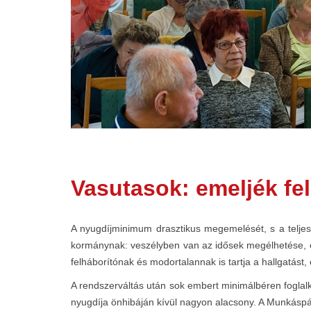
Vasutasok: emeljék fel
A nyugdíjminimum drasztikus megemelését, s a teljes 
kormánynak: veszélyben van az idősek megélhetése, e
felháborítónak és modortalannak is tartja a hallgatást,
A rendszerváltás után sok embert minimálbéren foglal
nyugdíja önhibáján kívül nagyon alacsony. A Munkáspár