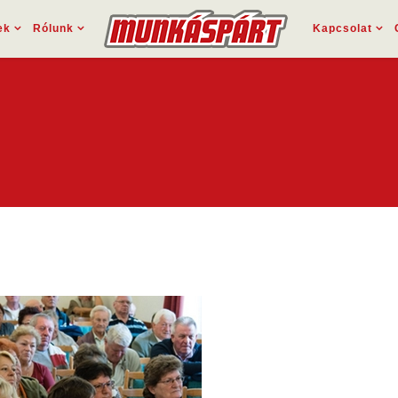
ek
Rólunk
Kapcsolat