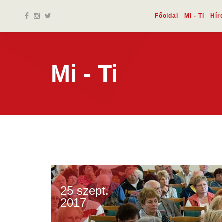
Főoldal
Mi - Ti
Hír
Mi - Ti
25 szept.
2017