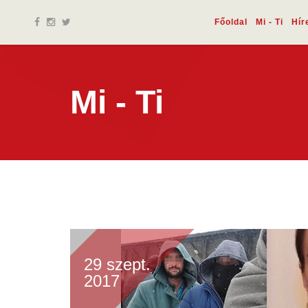
Főoldal
Mi - Ti
Hír
Mi - Ti
29 szept.
2017