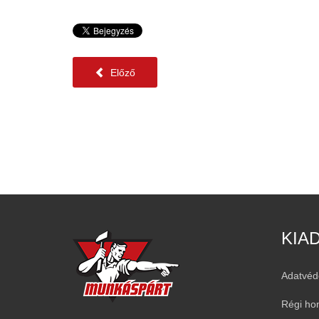
Előző
KIA
Adatvéd
Régi ho