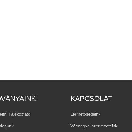
DVÁNYAINK
KAPCSOLAT
elmi Tájékoztató
Elérhetőségeink
nlapunk
Vármegyei szervezeteink