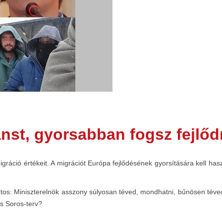
nst, gyorsabban fogsz fejlőd
igráció értékeit. A migrációt Európa fejlődésének gyorsítására kell hasz
os: Miniszterelnök asszony súlyosan téved, mondhatni, bűnösen téved, 
cs Soros-terv?