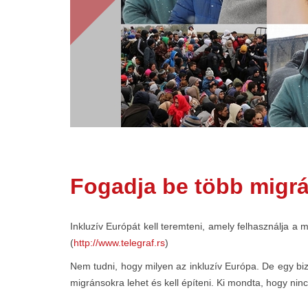
Fogadja be több migrá
Inkluzív Európát kell teremteni, amely felhasználja a m
(
http://www.telegraf.rs
)
Nem tudni, hogy milyen az inkluzív Európa. De egy bizt
migránsokra lehet és kell építeni. Ki mondta, hogy nin