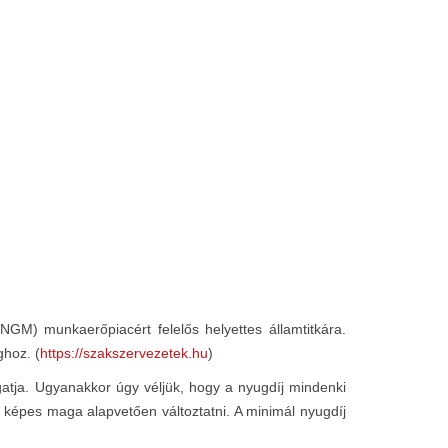
GM) munkaerőpiacért felelős helyettes államtitkára.
ghoz. (
https://szakszervezetek.hu
)
atja. Ugyanakkor úgy véljük, hogy a nyugdíj mindenki
 képes maga alapvetően változtatni. A minimál nyugdíj