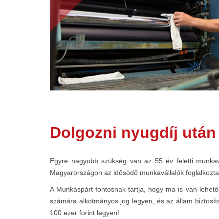
Dolgozni nyugdíj után 
Egyre nagyobb szükség van az 55 év feletti munkavá
Magyarországon az idősödő munkavállalók foglalkoztatá
A Munkáspárt fontosnak tartja, hogy ma is van lehet
számára alkotmányos jog legyen, és az állam biztosít
100 ezer forint legyen!