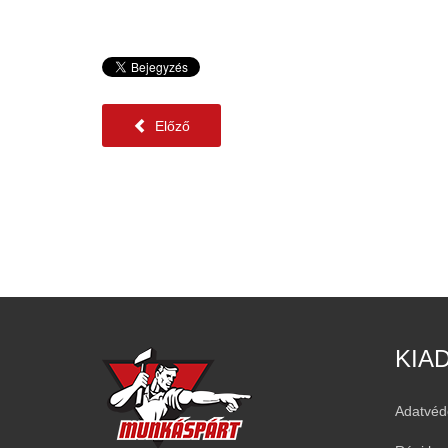
Előző
KIA
Adatvéd