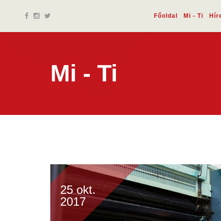
Főoldal
Mi - Ti
Hír
Mi - Ti
25 okt.
2017