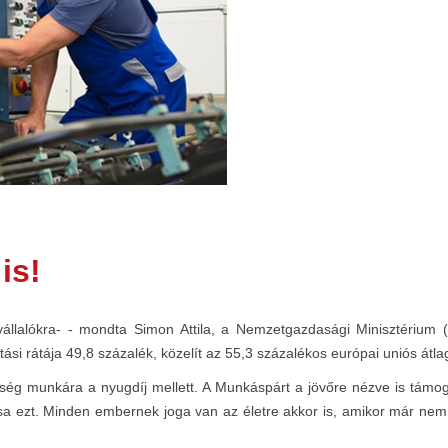
is!
llalókra- - mondta Simon Attila, a Nemzetgazdasági Minisztérium (N
si rátája 49,8 százalék, közelít az 55,3 százalékos európai uniós átla
őség munkára a nyugdíj mellett. A Munkáspárt a jövőre nézve is támog
sa ezt. Minden embernek joga van az életre akkor is, amikor már nem