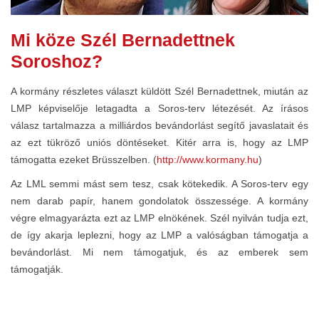
Mi köze Szél Bernadettnek
Soroshoz?
A kormány részletes választ küldött Szél Bernadettnek, miután az
LMP képviselője letagadta a Soros-terv létezését. Az írásos
válasz tartalmazza a milliárdos bevándorlást segítő javaslatait és
az ezt tükröző uniós döntéseket. Kitér arra is, hogy az LMP
támogatta ezeket Brüsszelben. (
http://www.kormany.hu
)
Az LML semmi mást sem tesz, csak kötekedik. A Soros-terv egy
nem darab papír, hanem gondolatok összessége. A kormány
végre elmagyarázta ezt az LMP elnökének. Szél nyilván tudja ezt,
de így akarja leplezni, hogy az LMP a valóságban támogatja a
bevándorlást. Mi nem támogatjuk, és az emberek sem
támogatják.