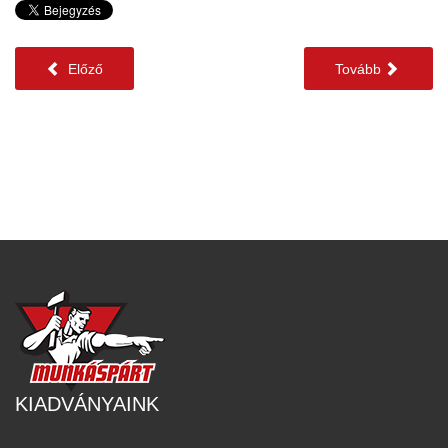
Előző
Tovább
KIADVÁNYAINK