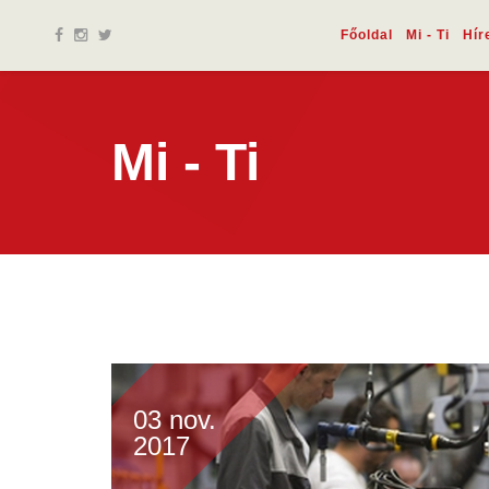
Főoldal
Mi - Ti
Hír
Mi - Ti
03 nov.
2017