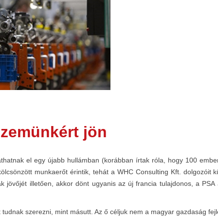
szemünkért jön
sáthatnak el egy újabb hullámban (korábban írtak róla, hogy 100 embe
kölcsönzött munkaerőt érintik, tehát a WHC Consulting Kft. dolgozói
k jövőjét illetően, akkor dönt ugyanis az új francia tulajdonos, a P
ot tudnak szerezni, mint másutt. Az ő céljuk nem a magyar gazdaság fejl