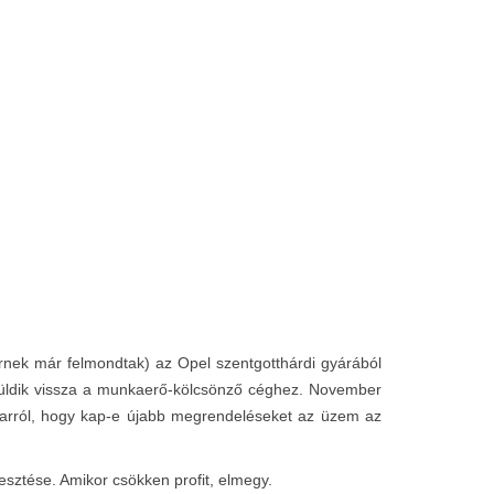
rnek már felmondtak) az Opel szentgotthárdi gyárából
t küldik vissza a munkaerő-kölcsönző céghez. November
SA arról, hogy kap-e újabb megrendeléseket az üzem az
esztése. Amikor csökken profit, elmegy.