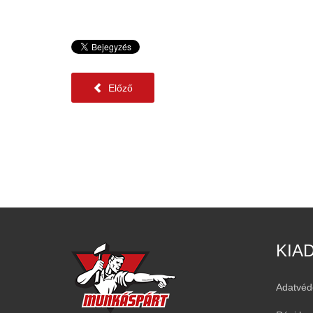
Előző
KIA
Adatvéd