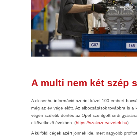
A multi nem két szép 
A closer.hu információ szerint közel 100 embert boc
még az év vége előtt. Az elbocsátások továbbra is a 
végén születik döntés az Opel szentgotthárdi gyárána
elkövetkező években. (
https://szakszervezetek.hu
)
A külföldi cégek azért jönnek ide, mert nagyobb profit