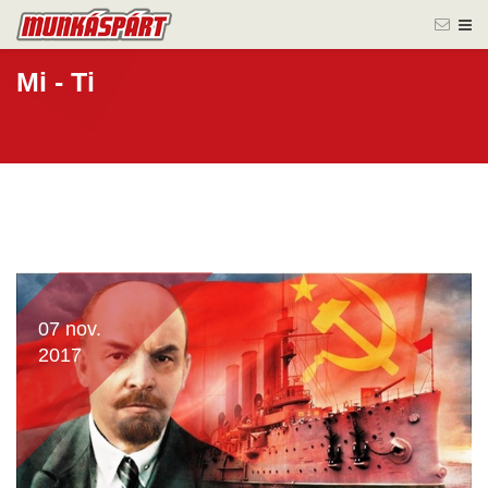
Mi - Ti
07 nov.
2017