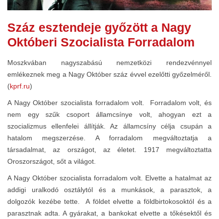
Száz esztendeje győzött a Nagy
Októberi Szocialista Forradalom
Moszkvában nagyszabású nemzetközi rendezvénnyel
emlékeznek meg a Nagy Október száz évvel ezelőtti győzelméről.
(
kprf.ru
)
A Nagy Október szocialista forradalom volt. Forradalom volt, és
nem egy szűk csoport államcsínye volt, ahogyan ezt a
szocializmus ellenfelei állítják. Az államcsíny célja csupán a
hatalom megszerzése. A forradalom megváltoztatja a
társadalmat, az országot, az életet. 1917 megváltoztatta
Oroszországot, sőt a világot.
A Nagy Október szocialista forradalom volt. Elvette a hatalmat az
addigi uralkodó osztálytól és a munkások, a parasztok, a
dolgozók kezébe tette. A földet elvette a földbirtokosoktól és a
parasztnak adta. A gyárakat, a bankokat elvette a tőkésektől és