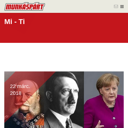
Mi - Ti
22 márc.
2018