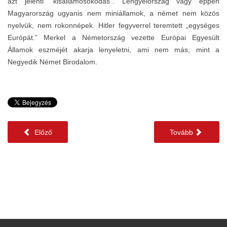
azt jelenti “kisállamosokodás”. Lengyelország vagy éppen
Magyarország ugyanis nem miniállamok, a német nem közös
nyelvük, nem rokonnépek. Hitler fegyverrel teremtett „egységes
Európát.” Merkel a Németország vezette Európai Egyesült
Államok eszméjét akarja lenyeletni, ami nem más, mint a
Negyedik Német Birodalom.
Előző
Tovább