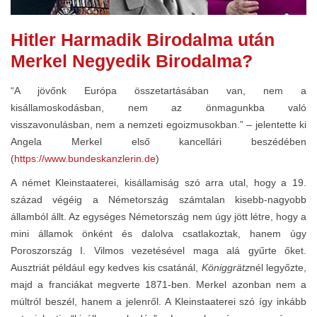
Hitler Harmadik Birodalma után
Merkel Negyedik Birodalma?
“A jövőnk Európa összetartásában van, nem a
kisállamoskodásban, nem az önmagunkba való
visszavonulásban, nem a nemzeti egoizmusokban.” – jelentette ki
Angela Merkel első kancellári beszédében
(
https://www.bundeskanzlerin.de
)
A német Kleinstaaterei, kisállamiság szó arra utal, hogy a 19.
század végéig a Németország számtalan kisebb-nagyobb
államból állt. Az egységes Németország nem úgy jött létre, hogy a
mini államok önként és dalolva csatlakoztak, hanem úgy
Poroszország I. Vilmos vezetésével maga alá gyűrte őket.
Ausztriát például egy kedves kis csatánál,
Königgrätz
nél legyőzte,
majd a franciákat megverte 1871-ben. Merkel azonban nem a
múltról beszél, hanem a jelenről. A Kleinstaaterei szó így inkább