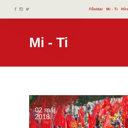
Főoldal
Mi - Ti
Hír
Mi - Ti
02 máj.
2018