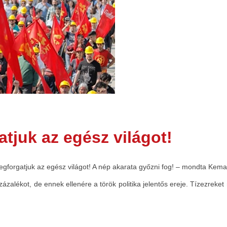
tjuk az egész világot!
egforgatjuk az egész világot! A nép akarata győzni fog! – mondta Kemal
zalékot, de ennek ellenére a török politika jelentős ereje. Tízezreke