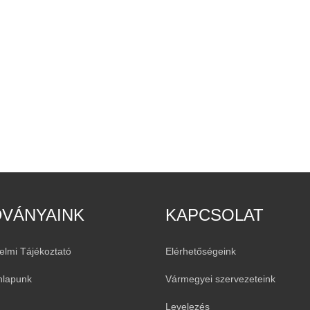
DVÁNYAINK
KAPCSOLAT
elmi Tájékoztató
Elérhetőségeink
nlapunk
Vármegyei szervezeteink
Levelezés