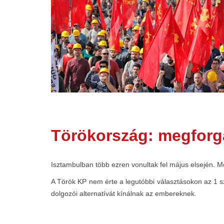
Törökország: megforga
Isztambulban több ezren vonultak fel május elsején. M
A Török KP nem érte a legutóbbi választásokon az 1 szá
dolgozói alternatívát kínálnak az embereknek.