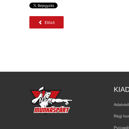
Előző
KIA
Adatvéd
Régi ho
Русский