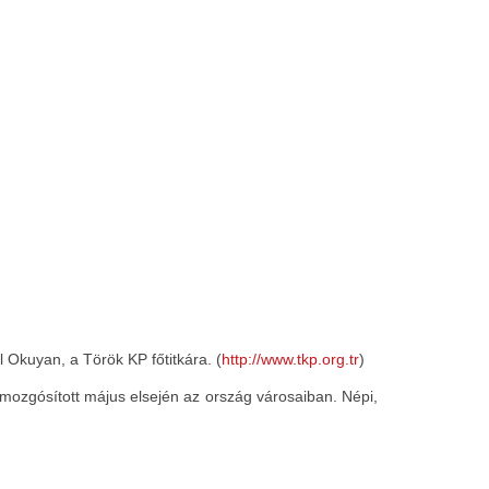
 Okuyan, a Török KP főtitkára. (
http://www.tkp.org.tr
)
t mozgósított május elsején az ország városaiban. Népi,