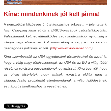
Kína: mindenkinek jól kell járnia!
A nemzetközi közösség új útelágazáshoz érkezett. – jelentette ki
Hszi Csin
-
ping kínai elnök a BRICS-országok csúcstalálkozóján.
Választanunk kell: együttműködés vagy konfrontáció, nyitottság a
világra vagy elzárkózás, kölcsönös előnyök vagy a más kárából
gazdagodás politikája között. (
http://www.xinhuanet.com
)
Kína szembeszáll az USA egyeduralmi törekvéseivel és azzal is,
hogy a világ nagy tőkéscsoportjai, az USA és az EU a világ többi
részének rovására egyezkedjenek egymással. Kína úgy véli, hogy
az olyan kísérletek, hogy mások rovására oldják meg a
világgazdaság problémáit ellentmondanak a világ fejlődésének,
és háborús konfliktushoz is vezethetnek.