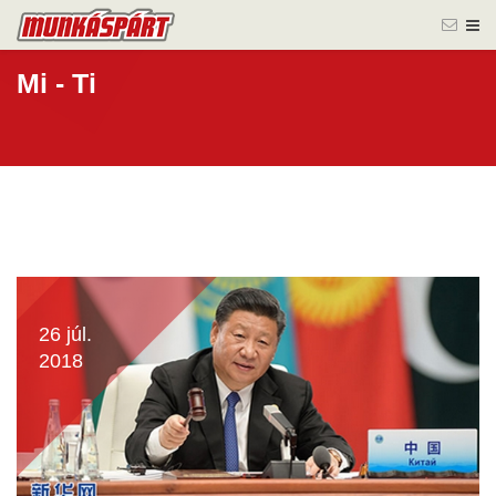
Mi - Ti
26 júl.
2018