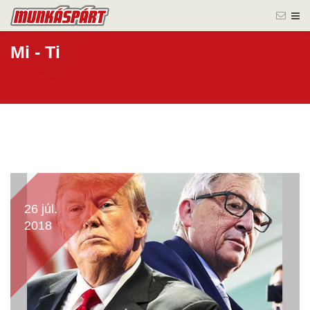
Mi - Ti
26 júl.
2018