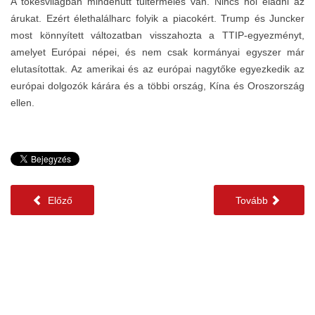
A tőkésvilágban mindenütt túltermelés van. Nincs hol eladni az
árukat. Ezért élethalálharc folyik a piacokért. Trump és Juncker
most könnyített változatban visszahozta a TTIP-egyezményt,
amelyet Európai népei, és nem csak kormányai egyszer már
elutasítottak. Az amerikai és az európai nagytőke egyezkedik az
európai dolgozók kárára és a többi ország, Kína és Oroszország
ellen.
Előző
Tovább