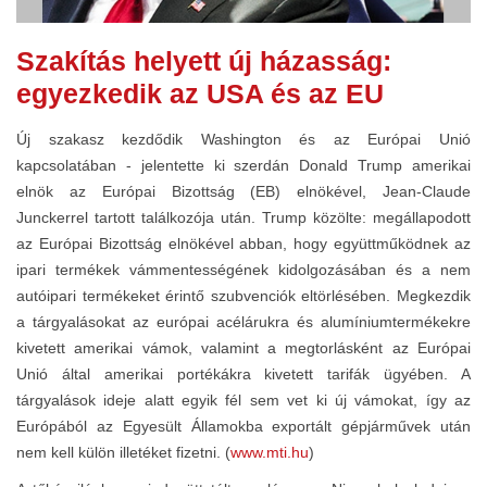
Szakítás helyett új házasság:
egyezkedik az USA és az EU
Új szakasz kezdődik Washington és az Európai Unió
kapcsolatában - jelentette ki szerdán Donald Trump amerikai
elnök az Európai Bizottság (EB) elnökével, Jean-Claude
Junckerrel tartott találkozója után. Trump közölte: megállapodott
az Európai Bizottság elnökével abban, hogy együttműködnek az
ipari termékek vámmentességének kidolgozásában és a nem
autóipari termékeket érintő szubvenciók eltörlésében. Megkezdik
a tárgyalásokat az európai acélárukra és alumíniumtermékekre
kivetett amerikai vámok, valamint a megtorlásként az Európai
Unió által amerikai portékákra kivetett tarifák ügyében. A
tárgyalások ideje alatt egyik fél sem vet ki új vámokat, így az
Európából az Egyesült Államokba exportált gépjárművek után
nem kell külön illetéket fizetni. (
www.mti.hu
)