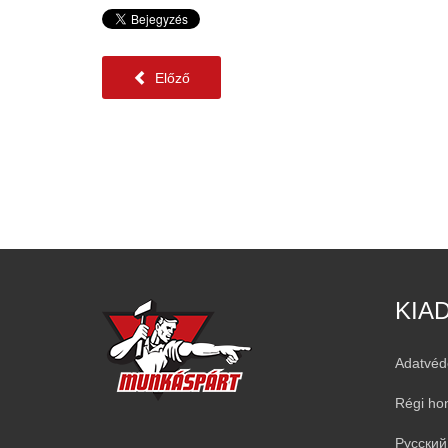
Előző
KIA
Adatvéd
Régi ho
Русский