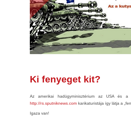
Ki fenyeget kit?
Az amerikai hadügyminisztérium az USA és a NA
http://rs.sputniknews.com
karikaturistája így látja a „fe
Igaza van!