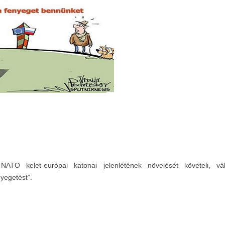
TO kelet-európai katonai jelenlétének növelését követeli, v
nyegetést”.