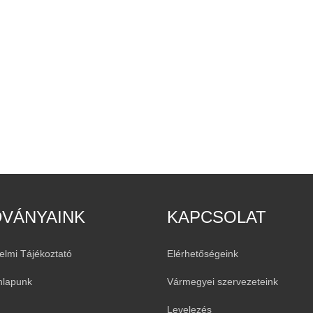
DVÁNYAINK
KAPCSOLAT
elmi Tájékoztató
Elérhetőségeink
nlapunk
Vármegyei szervezeteink
Levelezés