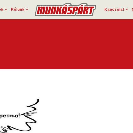
ek
Rólunk
Kapcsolat