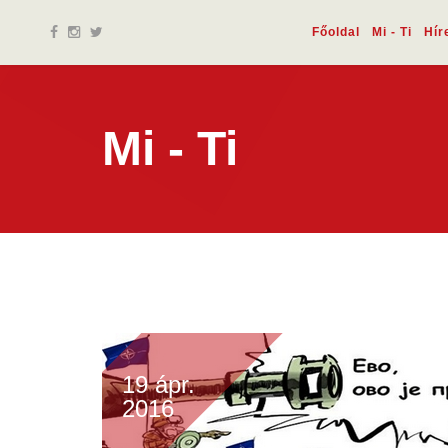
Főoldal
Mi - Ti
Hír
Mi - Ti
19 ápr.
2016