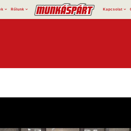
ek
Rólunk
Kapcsolat