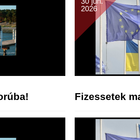
30 jún.
2026
orúba!
Fizessetek m