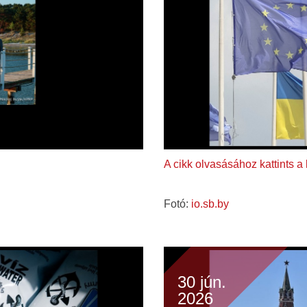
A cikk olvasásához kattints a
Fotó:
io.sb.by
30 jún.
2026