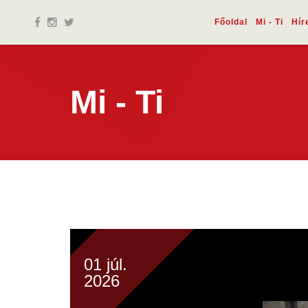
Főoldal
Mi - Ti
Hír
Mi - Ti
01 júl.
2026