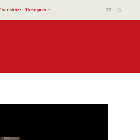
Csatlakozz
Támogass