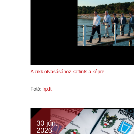
A cikk olvasásához kattints a képre!
Fotó:
lrp.lt
30 jún.
2026