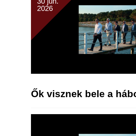
30 jún.
2026
Ők visznek bele a háb