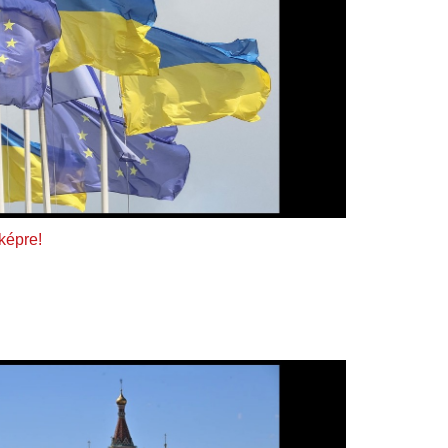
 képre!