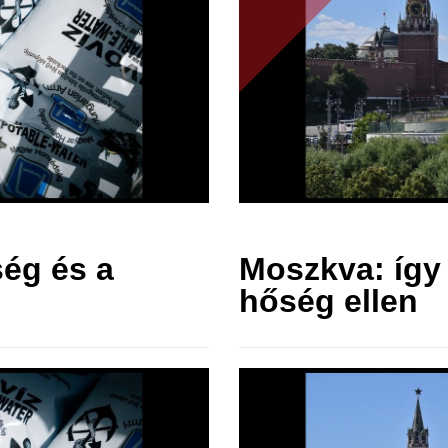
ég és a
Moszkva: így 
hőség ellen