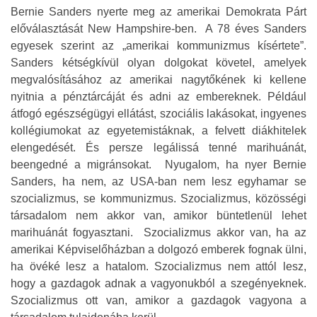
Bernie Sanders nyerte meg az amerikai Demokrata Párt
előválasztását New Hampshire-ben. A 78 éves Sanders
egyesek szerint az „amerikai kommunizmus kísértete”.
Sanders kétségkívül olyan dolgokat követel, amelyek
megvalósításához az amerikai nagytőkének ki kellene
nyitnia a pénztárcáját és adni az embereknek. Például
átfogó egészségügyi ellátást, szociális lakásokat, ingyenes
kollégiumokat az egyetemistáknak, a felvett diákhitelek
elengedését. És persze legálissá tenné marihuánát,
beengedné a migránsokat. Nyugalom, ha nyer Bernie
Sanders, ha nem, az USA-ban nem lesz egyhamar se
szocializmus, se kommunizmus. Szocializmus, közösségi
társadalom nem akkor van, amikor büntetlenül lehet
marihuánát fogyasztani. Szocializmus akkor van, ha az
amerikai Képviselőházban a dolgozó emberek fognak ülni,
ha övéké lesz a hatalom. Szocializmus nem attól lesz,
hogy a gazdagok adnak a vagyonukból a szegényeknek.
Szocializmus ott van, amikor a gazdagok vagyona a