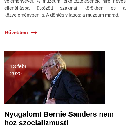
véleményével. A múzeum elköltöztetésének híre heves
ellenállásba ütközött szakmai körökben és a
közvéleményben is. A döntés világos: a múzeum marad.
Bővebben
13 febr.
2020
Nyugalom! Bernie Sanders nem
hoz szocializmust!