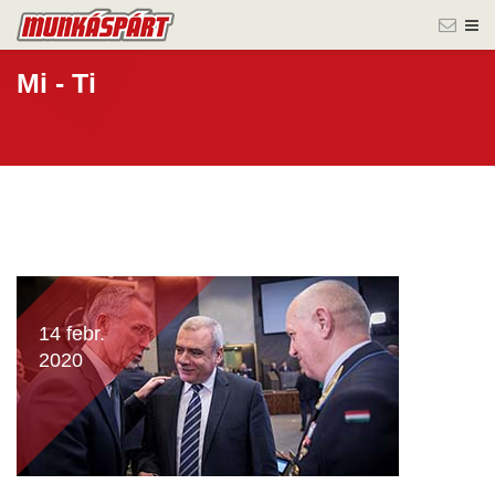
Mi - Ti
14 febr.
2020