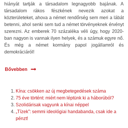
hiányát tartják a társadalom legnagyobb bajának. A
társadalom rákos fészkének nevezik azokat a
közterületeket, ahova a német rendőrség sem meri a lábát
betenni, ahol senki sem tud a német törvényeknek érvényt
szerezni. Az emberek 70 százaléka véli úgy, hogy 2020-
ban nagyon is vannak ilyen helyek, és a számuk egyre nő.
És még a német kormány papol jogállamról és
demokráciáról!
Bővebben
Kína: csökken az új megbetegedések száma
75 éve történt: miért nem léptünk ki a háborúból?
Szolidárisak vagyunk a kínai néppel
„Tízek”: semmi ideológiai handabanda, csak ide a
pénzt!