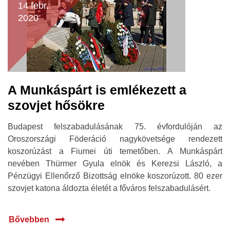
14 febr.
2020
A Munkáspárt is emlékezett a
szovjet hősökre
Budapest felszabadulásának 75. évfordulóján az
Oroszországi Föderáció nagykövetsége rendezett
koszorúzást a Fiumei úti temetőben. A Munkáspárt
nevében Thürmer Gyula elnök és Kerezsi László, a
Pénzügyi Ellenőrző Bizottság elnöke koszorúzott. 80 ezer
szovjet katona áldozta életét a főváros felszabadulásért.
Bővebben