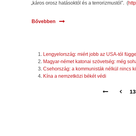
„káros orosz hatásoktól és a terrorizmustól”. (
htt
Bővebben
Lengyelország: miért jobb az USA-tól függ
Magyar-német katonai szövetség: még soha
Csehország: a kommunisták nélkül nincs k
Kína a nemzetközi békét védi
13