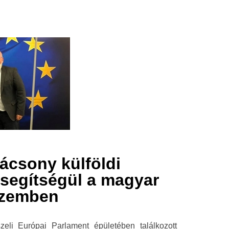
ácsony külföldi
a segítségül a magyar
szemben
eli Európai Parlament épületében találkozott