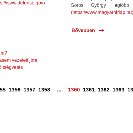
ps://www.defense.gov
)
Soros György legfőbb 
(
https://www.magyarhirlap.hu
Bővebben
eni?
sem vezetett jóra
öltségvetés
55
1356
1357
1358
...
1360
1361
1362
1363
1