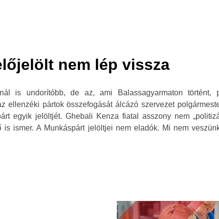
lőjelölt nem lép vissza
l is undorítóbb, de az, ami Balassagyarmaton történt, pá
 ellenzéki pártok összefogását álcázó szervezet polgármester
árt egyik jelöltjét. Ghebali Kenza fiatal asszony nem „polit
 ő is ismer. A Munkáspárt jelöltjei nem eladók. Mi nem vesz