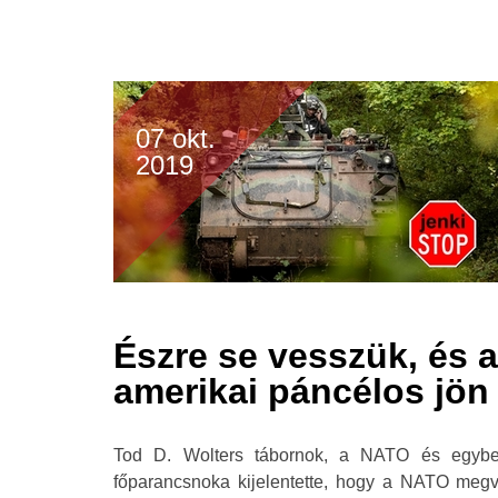
07 okt.
2019
Észre se vesszük, és 
amerikai páncélos jön
Tod D. Wolters tábornok, a NATO és egyb
főparancsnoka kijelentette, hogy a NATO megv