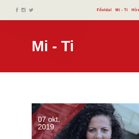
Főoldal
Mi - Ti
Hír
Mi - Ti
07 okt.
2019