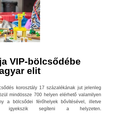
tja VIP-bölcsődébe
agyar elit
sődés korosztály 17 százalékának jut jelenleg
közül mindössze 700 helyen elérhető valamilyen
y a bölcsődei férőhelyek bővítésével, illetve
al igyekszik segíteni a helyzeten.