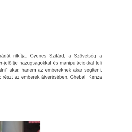
rját ritkítja. Gyenes Szilárd, a Szövetség a
-jelöltje hazugságokkal és manipulációkkal teli
izálni” akar, hanem az embereknek akar segíteni.
ünk részt az emberek átverésében. Ghebali Kenza