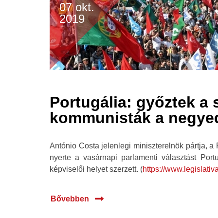
07 okt.
2019
Portugália: győztek a s
kommunisták a negyed
António Costa jelenlegi miniszterelnök pártja, a 
nyerte a vasárnapi parlamenti választást Por
képviselői helyet szerzett. (
https://www.legislati
Bővebben