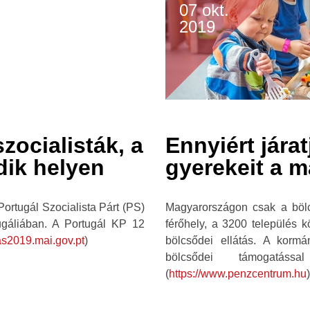
07 okt.
2019
zocialisták, a
Ennyiért jára
ik helyen
gyerekeit a m
Portugál Szocialista Párt (PS)
Magyarországon csak a bölc
tugáliában. A Portugál KP 12
férőhely, a 3200 település 
vas2019.mai.gov.pt
)
bölcsődei ellátás. A kormán
bölcsődei támogatáss
(
https://www.penzcentrum.hu
)