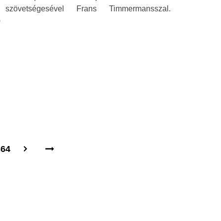
szövetségesével Frans Timmermansszal.
)
364