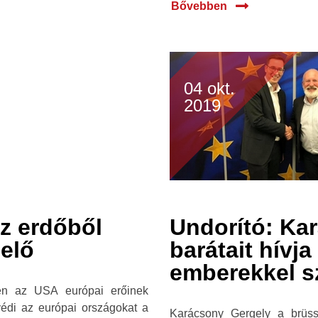
Bővebben
04 okt.
2019
az erdőből
Undorító: Kar
 elő
barátait hívj
emberekkel 
en az USA európai erőinek
édi az európai országokat a
Karácsony Gergely a brüssz