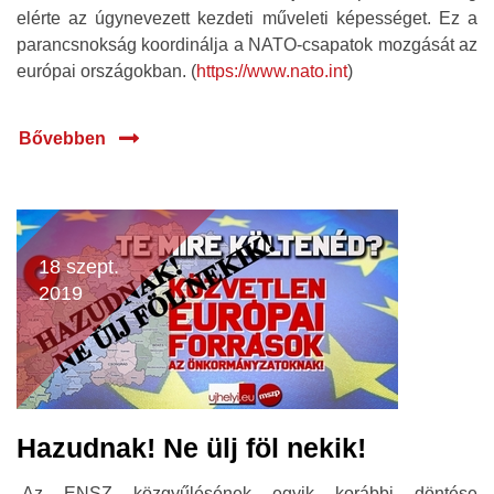
elérte az úgynevezett kezdeti műveleti képességet. Ez a
parancsnokság koordinálja a NATO-csapatok mozgását az
európai országokban. (
https://www.nato.int
)
Bővebben
18 szept.
2019
Hazudnak! Ne ülj föl nekik!
„Az ENSZ közgyűlésének egyik korábbi döntése