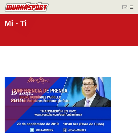
Mi - Ti
19 szept.
2019