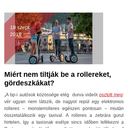
18 szept.
2019
Miért nem tiltják be a rollereket,
gördeszkákat?
„A bp-i autósok közössége elég durva videót
osztott meg
:
vér ugyan nem látszik, de nagyot repül egy elektromos
rolleres – monsterrolleres egészen pontosan – miután
összetalálkozik egy taxival. A rolleres a zebrára gurul
hirtelen, így a taxisnak esélye sincs időben lefékezni a