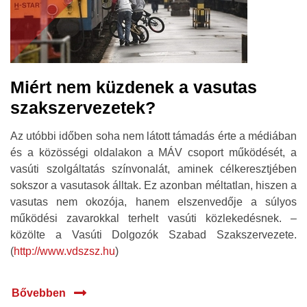
Miért nem küzdenek a vasutas
szakszervezetek?
Az utóbbi időben soha nem látott támadás érte a médiában
és a közösségi oldalakon a MÁV csoport működését, a
vasúti szolgáltatás színvonalát, aminek célkeresztjében
sokszor a vasutasok álltak. Ez azonban méltatlan, hiszen a
vasutas nem okozója, hanem elszenvedője a súlyos
működési zavarokkal terhelt vasúti közlekedésnek. –
közölte a Vasúti Dolgozók Szabad Szakszervezete.
(
http://www.vdszsz.hu
)
Bővebben