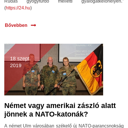
Rudas gyógyfürdő melletti gyalogátkelőhelyen.”
(
https://24.hu
)
Bővebben
18 szept.
2019
Német vagy amerikai zászló alatt
jönnek a NATO-katonák?
A német Ulm városában székelő új NATO-parancsnokság