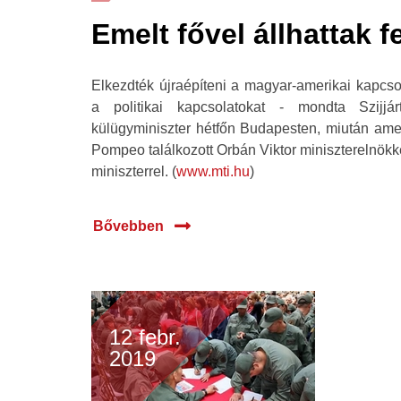
Emelt fővel állhattak fe
Elkezdték újraépíteni a magyar-amerikai kapcsol
a politikai kapcsolatokat - mondta Szijjá
külügyminiszter hétfőn Budapesten, miután ameri
Pompeo találkozott Orbán Viktor miniszterelnök
miniszterrel. (
www.mti.hu
)
Bővebben
12 febr.
2019