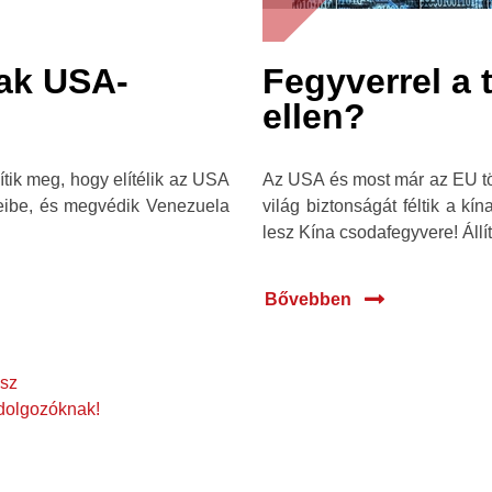
ak USA-
Fegyverrel a 
ellen?
tik meg, hogy elítélik az USA
Az USA és most már az EU tö
eibe, és megvédik Venezuela
világ biztonságát féltik a kí
lesz Kína csodafegyvere! Állí
Bővebben
esz
-dolgozóknak!