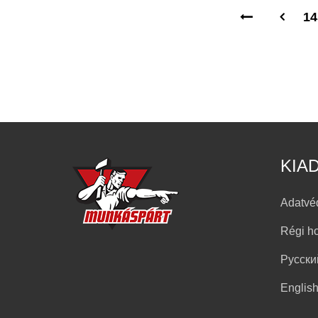
14
KIA
Adatvé
Régi h
Русски
Englis