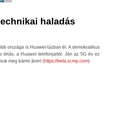
technikai haladás
bb országa is Huawei-lázban él. A demokratikus
nai óriás, a Huawei telefonjaitól. Jön az 5G és ez
tsuk meg bármi áron! (
https://beta.scmp.com
)