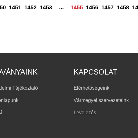
50
1451
1452
1453
...
1455
1456
1457
1458
1
DVÁNYAINK
KAPCSOLAT
delmi Tájékoztató
Elérhetőségeink
onlapunk
Vármegyei szervezeteink
й
Levelezés
h