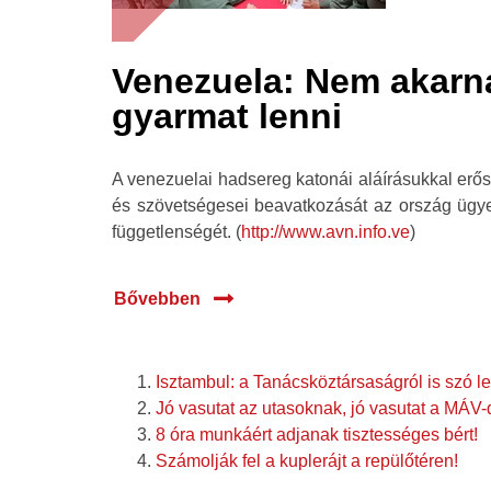
Venezuela: Nem akarn
gyarmat lenni
A venezuelai hadsereg katonái aláírásukkal erősí
és szövetségesei beavatkozását az ország ügy
függetlenségét. (
http://www.avn.info.ve
)
Bővebben
Isztambul: a Tanácsköztársaságról is szó l
Jó vasutat az utasoknak, jó vasutat a MÁV
8 óra munkáért adjanak tisztességes bért!
Számolják fel a kuplerájt a repülőtéren!