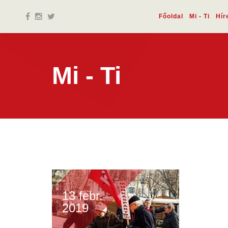
Főoldal
Mi - Ti
Hír
Mi - Ti
13 febr.
2019