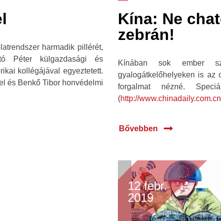
l
Kína: Ne chat
zebrán!
atrendszer harmadik pillérét,
rtó Péter külgazdasági és
Kínában sok ember sz
kai kollégájával egyeztetett.
gyalogátkelőhelyeken is az o
kel és Benkő Tibor honvédelmi
forgalmat nézné. Speciál
(
http://www.chinadaily.com.cn
Bővebben
12 febr.
2019