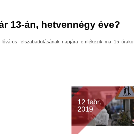
uár 13-án, hetvennégy éve?
főváros felszabadulásának napjára emlékezik ma 15 órako
12 febr.
2019