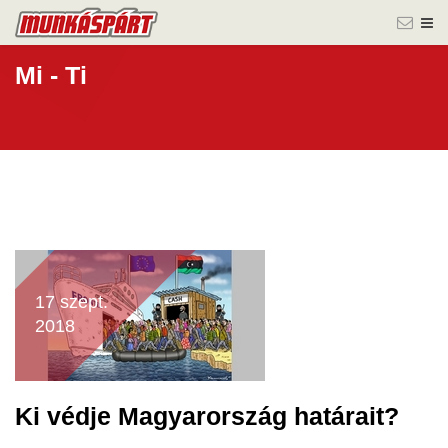
Mi - Ti
17 szept.
2018
Ki védje Magyarország határait?