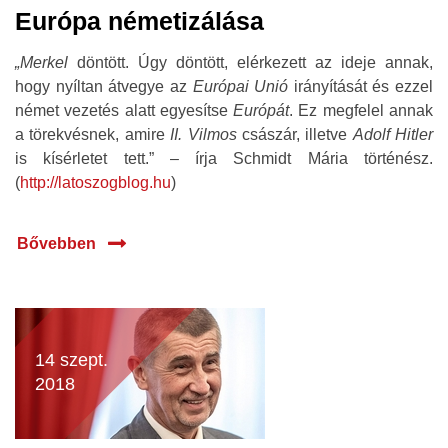
Európa németizálása
„Merkel
döntött. Úgy döntött, elérkezett az ideje annak,
hogy nyíltan átvegye az
Európai Unió
irányítását és ezzel
német vezetés alatt egyesítse
Európát
. Ez megfelel annak
a törekvésnek, amire
II. Vilmos
császár, illetve
Adolf Hitler
is kísérletet tett.” – írja Schmidt Mária történész.
(
http://latoszogblog.hu
)
Bővebben
14 szept.
2018