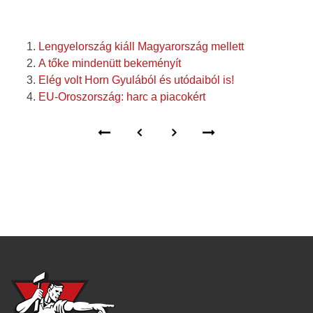
Lengyelország kiáll Magyarország mellett
A tőke mindenütt bekeményít
Elég volt Horn Gyulából és utódaiból is!
EU-Oroszország: harc a piacokért