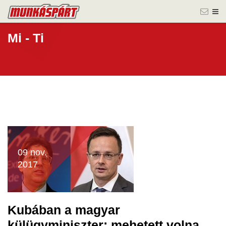
Mi - Ti
09 nov.
2017
Kubában a magyar
külügyminiszter: mehetett volna