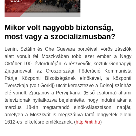
2017
Mikor volt nagyobb biztonság,
most vagy a szocializmusban?
Lenin, Sztálin és Che Guevara portréival, vörös zászlók
alatt vonult fel Moszkvában több ezer ember a Nagy
Október 100. évfordulóján. A részvevők, köztük Gennagyij
Zjuganovval, az Oroszországi Föderáció Kommunista
Pártja Központi Bizottságának elnökével, a központi
Tverszkaja (volt Gorkij) utcát keresztezve a Bolsoj színház
elé vonult. Zjuganov a Pervij kanal (Első csatorna) állami
televíziónak nyilatkozva bejelentette, hogy indulni akar a
március 18-án megtartandó elnökválasztáson. napját,
amelyen a Moszkvát is megszállva tartó lengyelek elleni
1612-es felkelésre emlékeznek. (
http://mti.hu
)