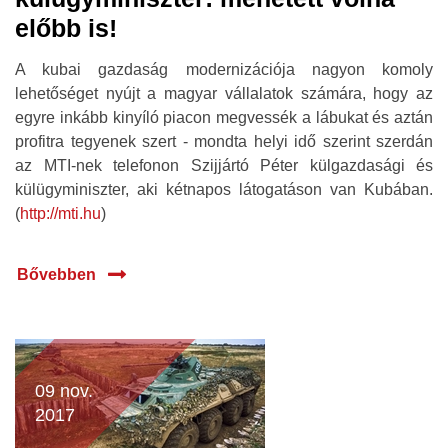
előbb is!
A kubai gazdaság modernizációja nagyon komoly
lehetőséget nyújt a magyar vállalatok számára, hogy az
egyre inkább kinyíló piacon megvessék a lábukat és aztán
profitra tegyenek szert - mondta helyi idő szerint szerdán
az MTI-nek telefonon Szijjártó Péter külgazdasági és
külügyminiszter, aki kétnapos látogatáson van Kubában.
(
http://mti.hu
)
Bővebben
09 nov.
2017