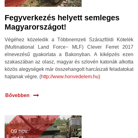
Fegyverkezés helyett semleges
Magyarországot!
Végéhez közeledik a Többnemzeti Szárazföldi Kötelék
(Multinational Land Force− MLF) Clever Ferret 2017
elnevezésű gyakorlata a Bakonyban. A kiképzés ezen
szakaszában az olasz, magyar és szlovén katonák alkotta
közös alegységek már összehangolt harcászati feladatokat
hajtanak végre. (
http://www.honvedelem.hu
)
Bővebben
09 nov.