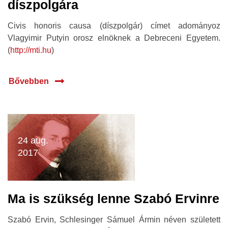
díszpolgára
Civis honoris causa (díszpolgár) címet adományoz
Vlagyimir Putyin orosz elnöknek a Debreceni Egyetem.
(
http://mti.hu
)
Bővebben
24 aug.
2017
Ma is szükség lenne Szabó Ervinre
Szabó Ervin, Schlesinger Sámuel Ármin néven született