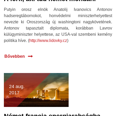
Putyin orosz elnök Anatolij Ivanovics Antonov
hadseregtábornokot, honvédelmi miniszterhelyettest
nevezte ki Oroszország új washingtoni nagykövetének.
Antonov tapasztalt diplomata, korábban Lavrov
külügyminiszter helyettese, az USA-val szembeni kemény
politika híve. (
http://www.lidovky.cz
)
Bővebben
24 aug.
2017