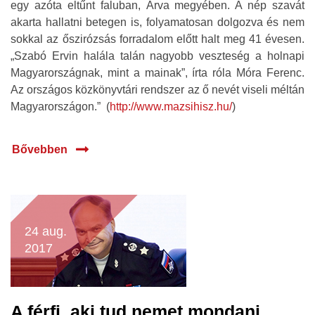
egy azóta eltűnt faluban, Árva megyében. A nép szavát
akarta hallatni betegen is, folyamatosan dolgozva és nem
sokkal az őszirózsás forradalom előtt halt meg 41 évesen.
„Szabó Ervin halála talán nagyobb veszteség a holnapi
Magyarországnak, mint a mainak”, írta róla Móra Ferenc.
Az országos közkönyvtári rendszer az ő nevét viseli méltán
Magyarországon.” (
http://www.mazsihisz.hu/
)
Bővebben
24 aug.
2017
A férfi, aki tud nemet mondani