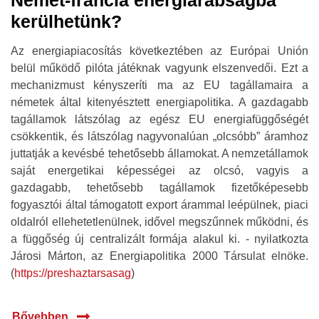
Német-francia energiarabságba
kerülhetünk?
Az energiapiacosítás következtében az Európai Unión
belül működő pilóta játéknak vagyunk elszenvedői. Ezt a
mechanizmust kényszeríti ma az EU tagállamaira a
németek által kitenyésztett energiapolitika. A gazdagabb
tagállamok látszólag az egész EU energiafüggőségét
csökkentik, és látszólag nagyvonalúan „olcsóbb” áramhoz
juttatják a kevésbé tehetősebb államokat. A nemzetállamok
saját energetikai képességei az olcsó, vagyis a
gazdagabb, tehetősebb tagállamok fizetőképesebb
fogyasztói által támogatott export árammal leépülnek, piaci
oldalról ellehetetlenülnek, idővel megszűnnek működni, és
a függőség új centralizált formája alakul ki. - nyilatkozta
Járosi Márton, az Energiapolitika 2000 Társulat elnöke.
(
https://preshaztarsasag
)
Bővebben