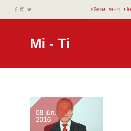
Főoldal
Mi - Ti
Hír
Mi - Ti
08 jún.
2016