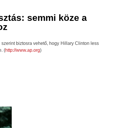
sztás: semmi köze a
oz
zerint biztosra vehető, hogy Hillary Clinton less
. (
http://www.ap.org
)