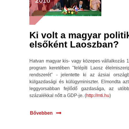
2016
Ki volt a magyar polit
elsőként Laoszban?
Hatvan magyar kis- vagy közepes vállalkozás 10
program keretében "felépíti Laosz élelmiszerip
rendszerét" - jelentette ki az ázsiai ország
külgazdasági és külügyminiszter. Elmondta az
leggyorsabban fejlődő gazdasága, az utóbb
százalékkal nőtt a GDP-je. (
http://mti.hu
)
Bővebben