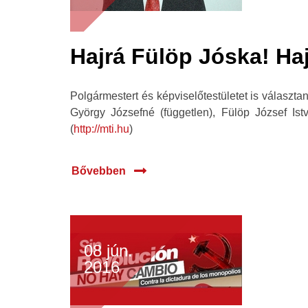
Hajrá Fülöp Jóska! Ha
Polgármestert és képviselőtestületet is válasz
György Józsefné (független), Fülöp József Ist
(
http://mti.hu
)
Bővebben
08 jún.
2016