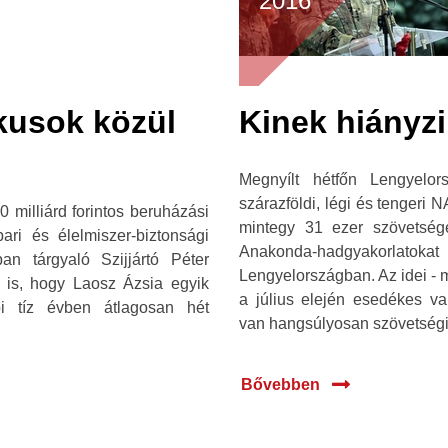
2016
ikusok közül
Kinek hiányz
Megnyílt hétfőn Lengyelo
szárazföldi, légi és tengeri 
 milliárd forintos beruházási
mintegy 31 ezer szövetség
ari és élelmiszer-biztonsági
Anakonda-hadgyakorlat
ban tárgyaló Szijjártó Péter
Lengyelországban. Az idei - 
t is, hogy Laosz Ázsia egyik
a július elején esedékes va
i tíz évben átlagosan hét
van hangsúlyosan szövetségi 
Bővebben