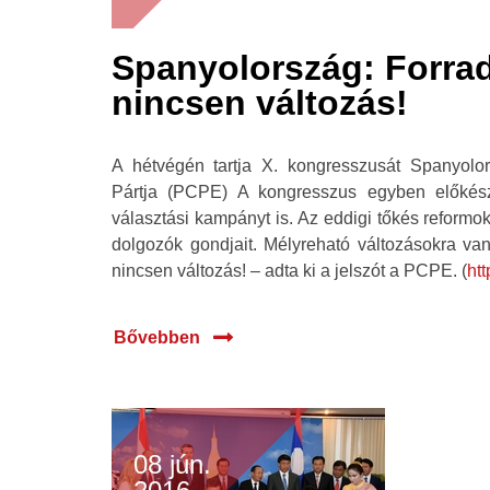
Spanyolország: Forra
nincsen változás!
A hétvégén tartja X. kongresszusát Spanyol
Pártja (PCPE) A kongresszus egyben előkészí
választási kampányt is. Az eddigi tőkés reform
dolgozók gondjait. Mélyreható változásokra va
nincsen változás! – adta ki a jelszót a PCPE. (
htt
Bővebben
08 jún.