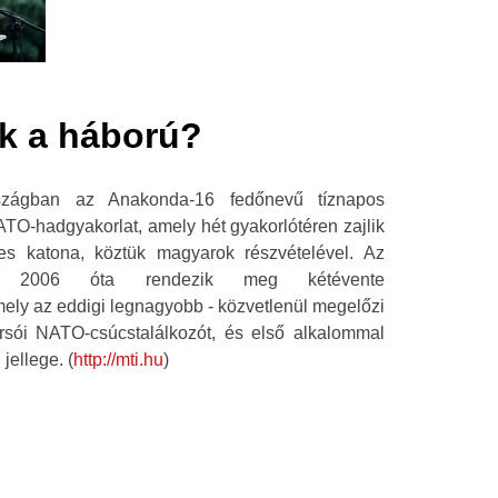
ik a háború?
rszágban az Anakonda-16 fedőnevű tíznapos
NATO-hadgyakorlat, amely hét gyakorlótéren zajlik
es katona, köztük magyarok részvételével. Az
okat 2006 óta rendezik meg kétévente
mely az eddigi legnagyobb - közvetlenül megelőzi
rsói NATO-csúcstalálkozót, és első alkalommal
jellege. (
http://mti.hu
)