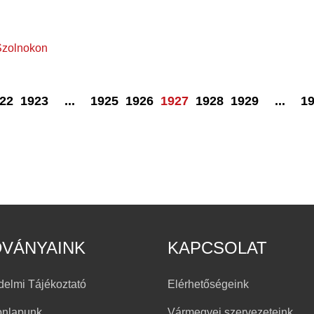
Szolnokon
22
1923
...
1925
1926
1927
1928
1929
...
1
DVÁNYAINK
KAPCSOLAT
delmi Tájékoztató
Elérhetőségeink
onlapunk
Vármegyei szervezeteink