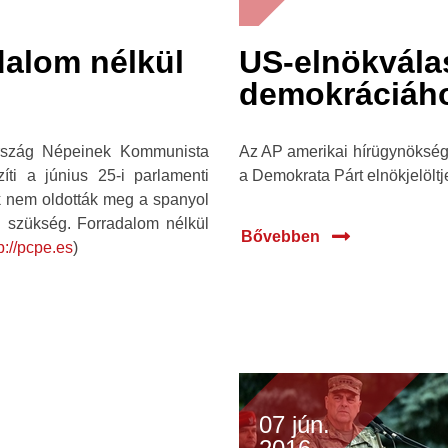
dalom nélkül
US-elnökvála
demokráciáh
ország Népeinek Kommunista
Az AP amerikai hírügynökség s
ti a június 25-i parlamenti
a Demokrata Párt elnökjelöltje
ok nem oldották meg a spanyol
n szükség. Forradalom nélkül
Bővebben
p://pcpe.es
)
07 jún.