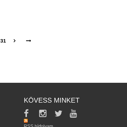
931
KÖVESS MINKET
RSS hírfolyam