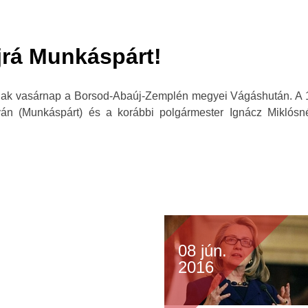
jrá Munkáspárt!
tanak vasárnap a Borsod-Abaúj-Zemplén megyei Vágáshután. A 
ván (Munkáspárt) és a korábbi polgármester Ignácz Miklósné 
08 jún.
2016