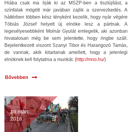
Hiába csak ma írják ki az MSZP-ben a tisztújítást, a
színfalak mögött már javában zajlik a szervezkedés. A
háttérben többen kész tényként kezelik, hogy nyár végére
Tóbiás József helyett új elnöke lesz a pártnak. A
legesélyesebbként Molnár Gyulát emlegetik, aki azonban
hivatalosan még be sem jelentette, hogy ringbe száll.
Bejelentkezett viszont Szanyi Tibor és Harangozó Tamás,
de vannak, akik kitartanak amellett, hogy a jelenlegi
elnöknek kell folytatnia a munkát. (
http://mno.hu/
)
Bővebben
19 márc.
2016