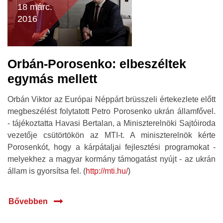
18 márc.
2016
Orbán-Porosenko: elbeszéltek
egymás mellett
Orbán Viktor az Európai Néppárt brüsszeli értekezlete előtt
megbeszélést folytatott Petro Porosenko ukrán államfővel.
- tájékoztatta Havasi Bertalan, a Miniszterelnöki Sajtóiroda
vezetője csütörtökön az MTI-t. A miniszterelnök kérte
Porosenkót, hogy a kárpátaljai fejlesztési programokat -
melyekhez a magyar kormány támogatást nyújt - az ukrán
állam is gyorsítsa fel. (
http://mti.hu/
)
Bővebben