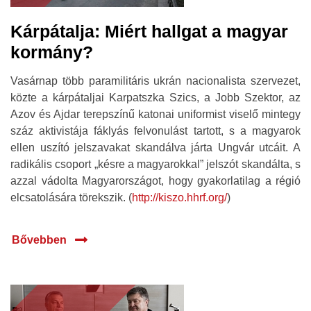
Kárpátalja: Miért hallgat a magyar
kormány?
Vasárnap több paramilitáris ukrán nacionalista szervezet,
közte a kárpátaljai Karpatszka Szics, a Jobb Szektor, az
Azov és Ajdar terepszínű katonai uniformist viselő mintegy
száz aktivistája fáklyás felvonulást tartott, s a magyarok
ellen uszító jelszavakat skandálva járta Ungvár utcáit. A
radikális csoport „késre a magyarokkal” jelszót skandálta, s
azzal vádolta Magyarországot, hogy gyakorlatilag a régió
elcsatolására törekszik. (
http://kiszo.hhrf.org/
)
Bővebben