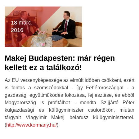
18 márc.
2016
Makej Budapesten: már régen
kellett ez a találkozó!
Az EU versenyképessége az elmúlt időben csökkent, ezért
is fontos a szomszédokkal - így Fehéroroszággal - a
gazdasági együttműködés fokozása, fejlesztése, és ebből
Magyarország is profitálhat - mondta Szijjártó Péter
külgazdasági és külügyminiszter csütörtökön, miután
tárgyalt Vlagyimir Makej belarusz külügyminiszterrel.
(
http://www.kormany.hu/
).