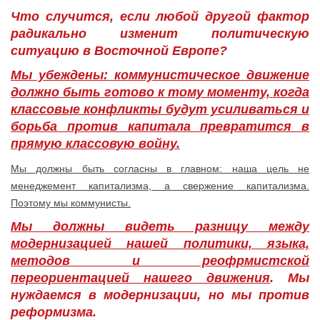
Что случится, если любой другой фактор
радикально изменит политическую
ситуацию в Восточной Европе?
Мы убеждены: коммунистическое движение
должно быть готово к тому моменту, когда
классовые конфликты будут усиливаться и
борьба против капитала превратится в
прямую классовую войну.
Мы должны быть согласны в главном: наша цель не
менеджемент капитализма, а свержение капитализма.
Поэтому мы коммунисты.
Мы должны видеть разницу между
модернизацией нашей политики, языка,
методов и реофрмистской
переориентацией нашего движения
. Мы
нуждаемся
в
модернизации
,
но
мы
против
реформизма
.