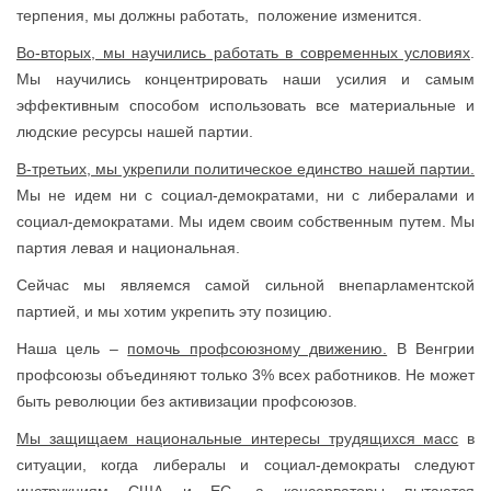
терпения, мы должны работать, положение изменится.
Во-вторых, мы научились работать в современных условиях
.
Мы научились концентрировать наши усилия и самым
эффективным способом использовать все материальные и
людские ресурсы нашей партии.
В-третьих, мы укрепили политическое единство нашей партии.
Мы не идем ни с социал-демократами, ни с либералами и
социал-демократами. Мы идем своим собственным путем. Мы
партия левая и национальная.
Сейчас мы являемся самой сильной внепарламентской
партией, и мы хотим укрепить эту позицию.
Наша цель –
помочь профсоюзному движению.
В Венгрии
профсоюзы объединяют только 3% всех работников. Не может
быть революции без активизации профсоюзов.
Мы защищаем национальные интересы трудящихся масс
в
ситуации, когда либералы и социал-демократы следуют