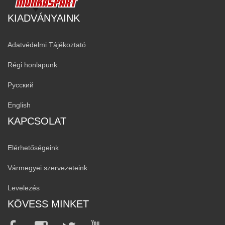
KIADVÁNYAINK
Adatvédelmi Tájékoztató
Régi honlapunk
Русский
English
KAPCSOLAT
Elérhetőségeink
Vármegyei szervezeteink
Levelezés
KÖVESS MINKET