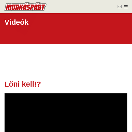
Videók
Lőni kell!?
10 febr.
2025