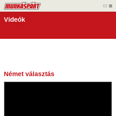
Videók
Német választás
26 febr.
2025