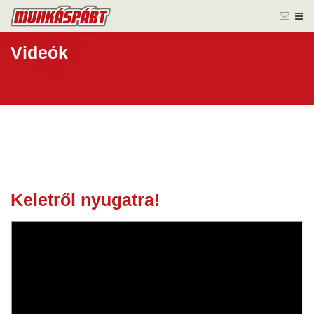
Videók
Keletről nyugatra!
04 jún.
2026