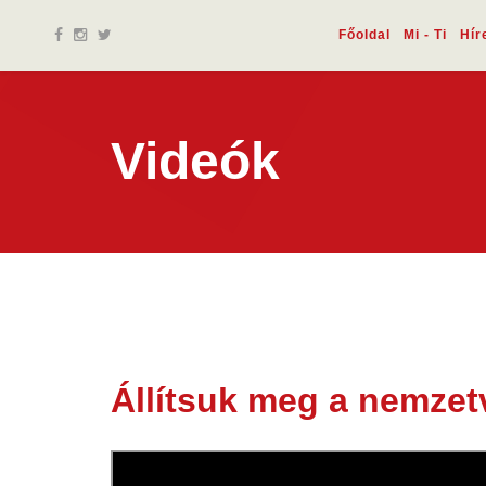
Főoldal
Mi - Ti
Hír
Videók
Állítsuk meg a nemzet
19 jún.
2026