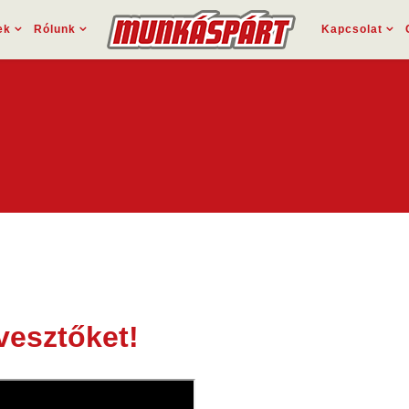
ek
Rólunk
Kapcsolat
vesztőket!