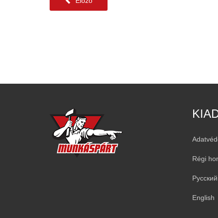
Előző
KIA
Adatvéd
Régi ho
Русский
English