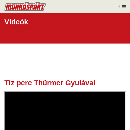
Videók
Tíz perc Thürmer Gyulával
18 ápr.
2020