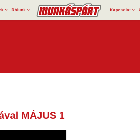
ek
Rólunk
Kapcsolat
lával MÁJUS 1