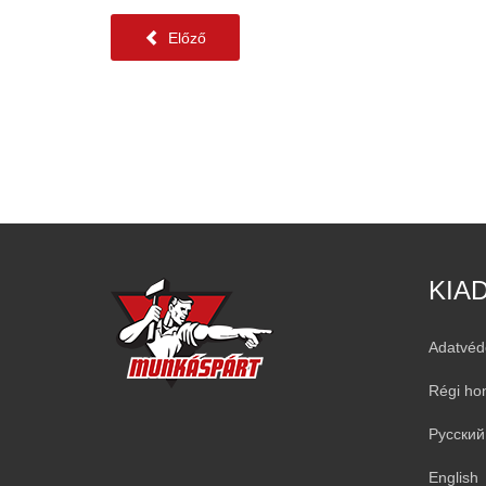
Előző
KIA
Adatvéd
Régi ho
Русский
English