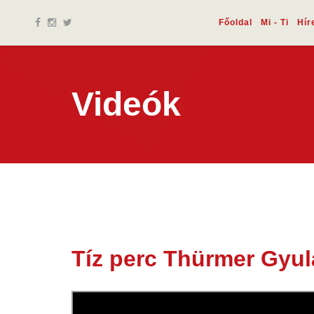
Főoldal
Mi - Ti
Hír
Videók
Tíz perc Thürmer Gyu
02 máj.
2020