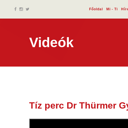
Főoldal
Mi - Ti
Hír
Videók
Tíz perc Dr Thürmer Gy
15 máj.
2020