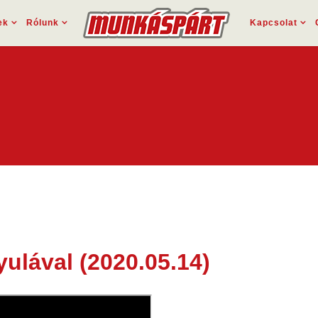
ek
Rólunk
Kapcsolat
ulával (2020.05.14)