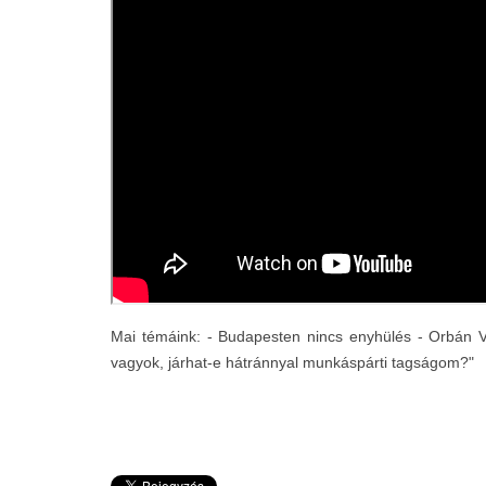
Mai témáink: - Budapesten nincs enyhülés - Orbán Vi
vagyok, járhat-e hátránnyal munkáspárti tagságom?"