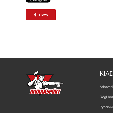
Előző
KIA
Adatvéd
Régi ho
Русский