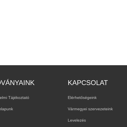
DVÁNYAINK
KAPCSOLAT
elmi Tájékoztató
Elérhetőségeink
nlapunk
Vármegyei szervezeteink
Levelezés