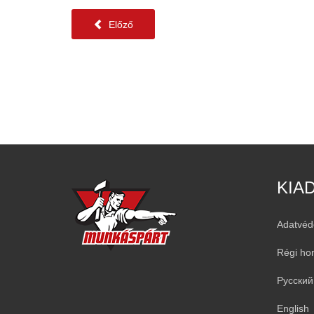
Előző
KIA
Adatvéd
Régi ho
Русский
English