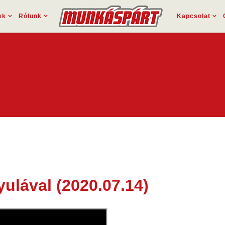
ek
Rólunk
Kapcsolat
ulával (2020.07.14)