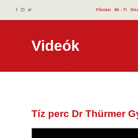
Főoldal
Mi - Ti
Hír
Videók
Tíz perc Dr Thürmer Gy
15 júl.
2020