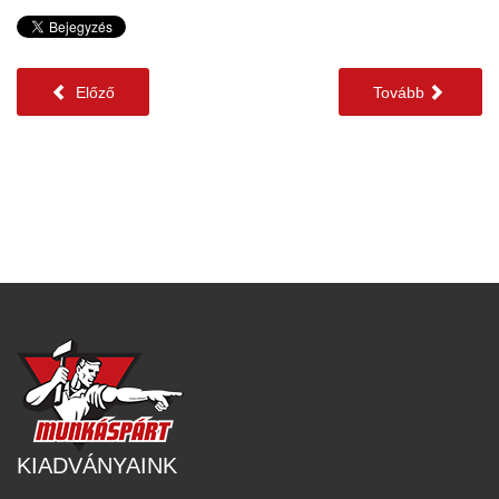
Előző
Tovább
KIADVÁNYAINK