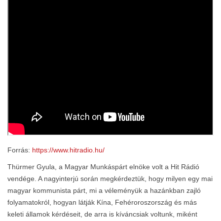
Forrás:
https://www.hitradio.hu/
Thürmer Gyula, a Magyar Munkáspárt elnöke volt a Hit Rádió
vendége. A nagyinterjú során megkérdeztük, hogy milyen egy mai
magyar kommunista párt, mi a véleményük a hazánkban zajló
folyamatokról, hogyan látják Kína, Fehéroroszország és más
keleti államok kérdéseit, de arra is kíváncsiak voltunk, miként