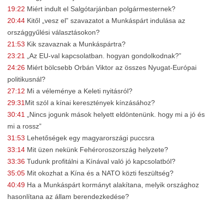
19:22
Miért indult el Salgótarjánban polgármesternek?
20:44
Kitől „vesz el” szavazatot a Munkáspárt indulása az
országgyűlési választásokon?
21:53
Kik szavaznak a Munkáspártra?
23:21
„Az EU-val kapcsolatban. hogyan gondolkodnak?”
24:26
Miért bölcsebb Orbán Viktor az összes Nyugat-Európai
politikusnál?
27:12
Mi a véleménye a Keleti nyitásról?
29:31
Mit szól a kínai keresztények kínzásához?
30:41
„Nincs jogunk mások helyett eldöntenünk. hogy mi a jó és
mi a rossz”
31:53
Lehetőségek egy magyarországi puccsra
33:14
Mit üzen nekünk Fehéroroszország helyzete?
33:36
Tudunk profitálni a Kínával való jó kapcsolatból?
35:05
Mit okozhat a Kína és a NATO közti feszültség?
40:49
Ha a Munkáspárt kormányt alakítana, melyik országhoz
hasonlítana az állam berendezkedése?