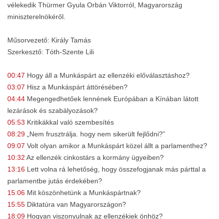
vélekedik Thürmer Gyula Orbán Viktorról, Magyarország
miniszterelnökéről.
Műsorvezető: Király Tamás
Szerkesztő: Tóth-Szente Lili
00:47
Hogy áll a Munkáspárt az ellenzéki előválasztáshoz?
03:07
Hisz a Munkáspárt áttörésében?
04:44
Megengedhetőek lennének Európában a Kínában látott
lezárások és szabályozások?
05:53
Kritikákkal való szembesítés
08:29
„Nem frusztrálja. hogy nem sikerült fejlődni?”
09:07
Volt olyan amikor a Munkáspárt közel állt a parlamenthez?
10:32
Az ellenzék cinkostárs a kormány ügyeiben?
13:16
Lett volna rá lehetőség, hogy összefogjanak más párttal a
parlamentbe jutás érdekében?
15:06
Mit köszönhetünk a Munkáspártnak?
15:55
Diktatúra van Magyarországon?
18:09
Hogyan viszonyulnak az ellenzékiek önhöz?