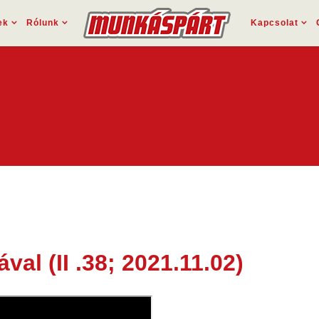
ek
Rólunk
Kapcsolat
al (II .38; 2021.11.02)