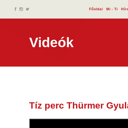
Főoldal
Mi - Ti
Hír
Videók
Tíz perc Thürmer Gyuláv
03 nov.
2021