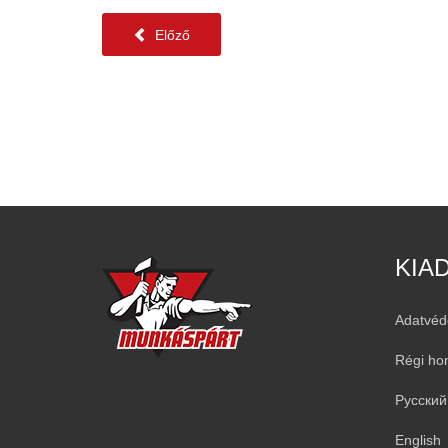
Előző
KIA
Adatvéd
Régi ho
Русский
English