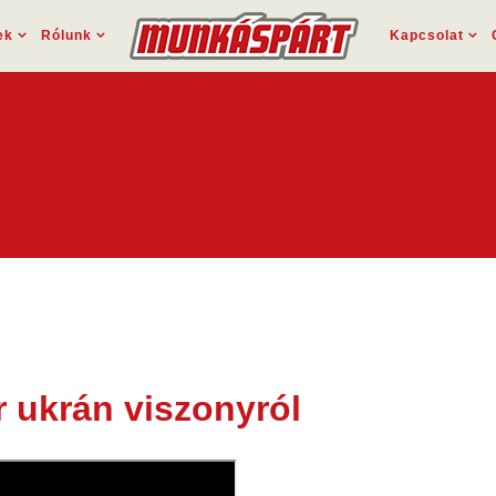
ek
Rólunk
Kapcsolat
r ukrán viszonyról