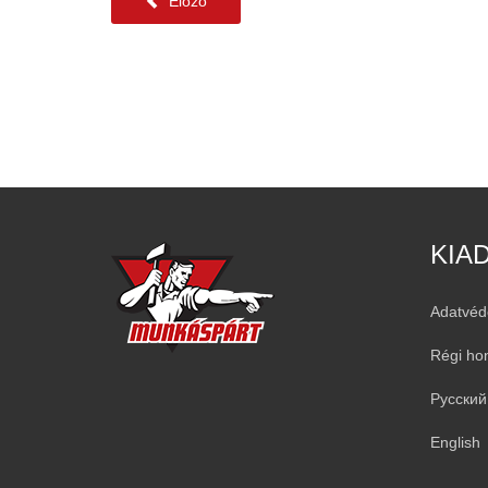
Előző
KIA
Adatvéd
Régi ho
Русский
English