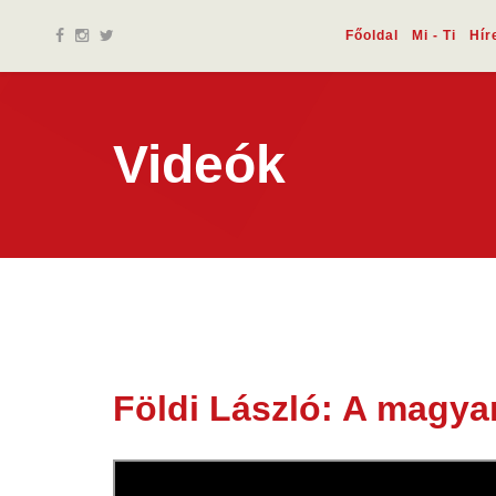
Főoldal
Mi - Ti
Hír
Videók
Földi László: A magya
31 máj.
2023