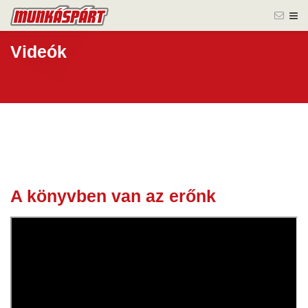
Videók
A könyvben van az erőnk
16 okt.
2023