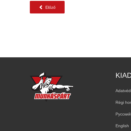
Előző
KIA
Adatvéd
Régi ho
Русский
English