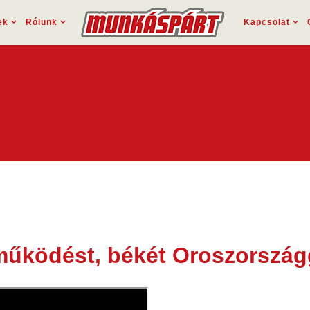
ek
Rólunk
Kapcsolat
tműködést, békét Oroszország