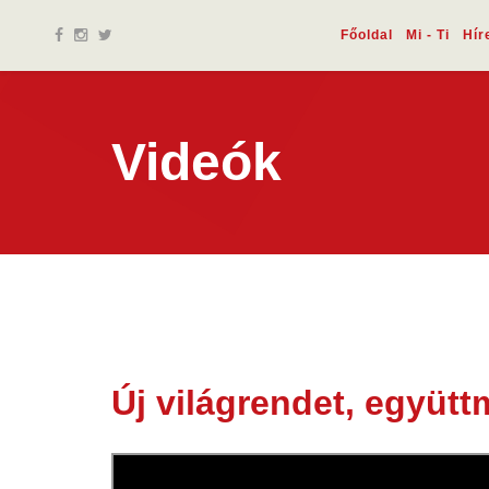
Főoldal
Mi - Ti
Hír
Videók
Új világrendet, együt
17 jan.
2024