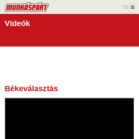
Videók
Békeválasztás
23 máj.
2024