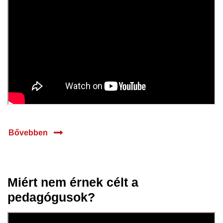
Bővebben
Miért nem érnek célt a
31 máj.
pedagógusok?
2023