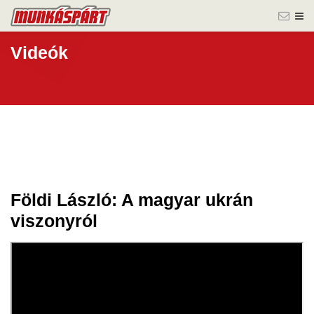
Videók
Földi László: A magyar ukrán
31 máj.
viszonyról
2023