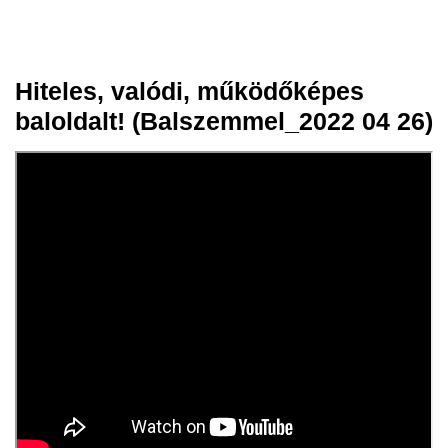
Hiteles, valódi, működőképes
27 ápr.
baloldalt! (Balszemmel_2022 04 26)
2022