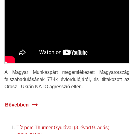
A Magyar Munkáspárt megemlékezett Magyarország
felszabadulásának 77-ik évfordulójáról, és tiltakozott az
Orosz - Ukrán NATO agresszió ellen.
Bővebben
Tíz perc Thürmer Gyulával (3. évad 9. adás;