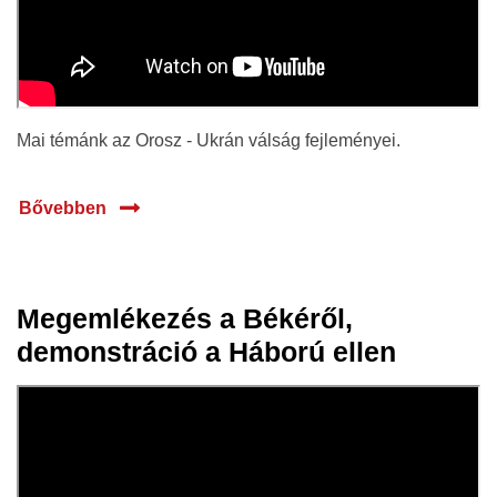
Mai témánk az Orosz - Ukrán válság fejleményei.
Bővebben
Megemlékezés a Békéről,
06 ápr.
demonstráció a Háború ellen
2022