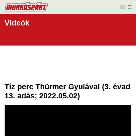
Videók
Tíz perc Thürmer Gyulával (3. évad
03 máj.
13. adás; 2022.05.02)
2022