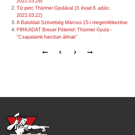
2022.03.29)
Tíz perc Thürmer Gyulával (3. évad 8. adás;
2022.03.22)
A Baloldali Szövetség Március 15-i megemlékezése
PIRKADAT Breuer Péterrel: Thürmer Gyula -
"Csapataink harcban állnak"