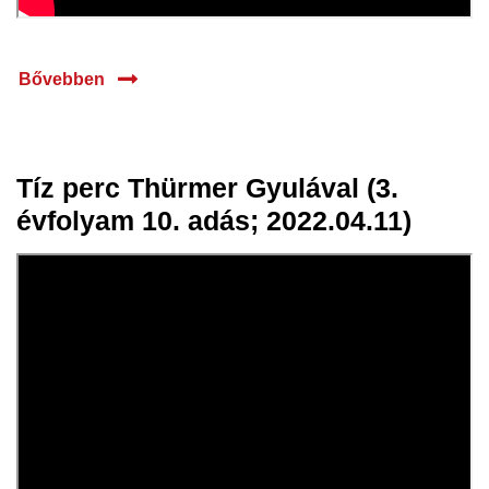
Bővebben
Tíz perc Thürmer Gyulával (3.
12 ápr.
évfolyam 10. adás; 2022.04.11)
2022