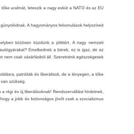
k a tőke uralmát, leteszik a nagy esküt a NATO és az EU
ein gúnyolódnak. A hagyományos felvonulások helyszíneit
elyben közösen küzdünk a jólétért. A nagy nemzeti
autógyárakat? Emelkednek a bérek, ez is igaz, de az
élet nem csak vásárlásból áll. Szeretnénk egészségesek
dásra, patrióták és liberálisok, de a lényegen, a tőke
a van szükség.
régi és új liberálisoknak! Rendszerváltást hirdetnek,
ogy a jobb és biztonságos jövőt csak a szocializmus