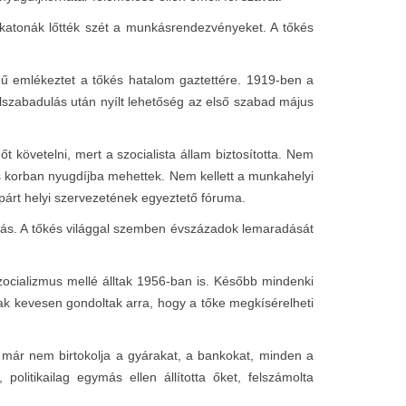
 katonák lőtték szét a munkásrendezvényeket. A tőkés
 emlékeztet a tőkés hatalom gaztettére. 1919-ben a
elszabadulás után nyílt lehetőség az első szabad május
 követelni, mert a szocialista állam biztosította. Nem
es korban nyugdíjba mehettek. Nem kellett a munkahelyi
árt helyi szervezetének egyeztető fóruma.
ibás. A tőkés világgal szemben évszázadok lemaradását
zocializmus mellé álltak 1956-ban is. Később mindenki
ak kevesen gondoltak arra, hogy a tőke megkísérelheti
 már nem birtokolja a gyárakat, a bankokat, minden a
olitikailag egymás ellen állította őket, felszámolta