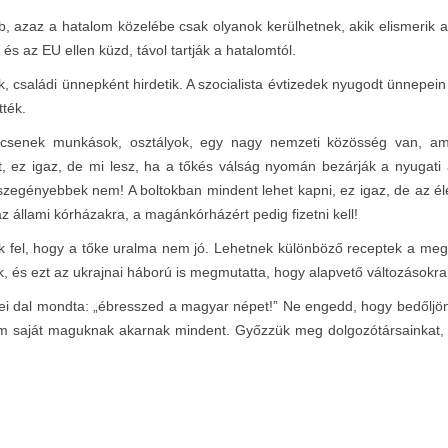
A klub, azaz a hatalom közelébe csak olyanok kerülhetnek, akik elismeri
és az EU ellen küzd, távol tartják a hatalomtól.
ták, családi ünnepként hirdetik. A szocialista évtizedek nyugodt ünnep
tték.
incsenek munkások, osztályok, egy nagy nemzeti közösség van, am
 ez igaz, de mi lesz, ha a tőkés válság nyomán bezárják a nyugati 
a szegényebbek nem! A boltokban mindent lehet kapni, ez igaz, de az 
 állami kórházakra, a magánkórházért pedig fizetni kell!
 fel, hogy a tőke uralma nem jó. Lehetnek különböző receptek a megol
, és ezt az ukrajnai háború is megmutatta, hogy alapvető változásokr
i dal mondta: „ébresszed a magyar népet!” Ne engedd, hogy bedőljön a 
 saját maguknak akarnak mindent. Győzzük meg dolgozótársainkat, h