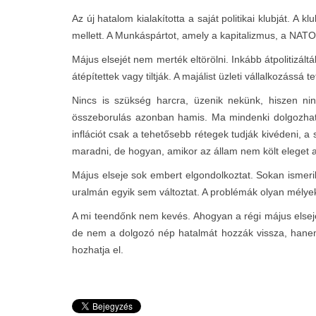
Az új hatalom kialakította a saját politikai klubját. 
mellett. A Munkáspártot, amely a kapitalizmus, a NATO 
Május elsejét nem merték eltörölni. Inkább átpolitizál
átépítettek vagy tiltják. A majálist üzleti vállalkozássá te
Nincs is szükség harcra, üzenik nekünk, hiszen n
összeborulás azonban hamis. Ma mindenki dolgozhat,
inflációt csak a tehetősebb rétegek tudják kivédeni, 
maradni, de hogyan, amikor az állam nem költ eleget az
Május elseje sok embert elgondolkoztat. Sokan ismerik
uralmán egyik sem változtat. A problémák olyan mélyek
A mi teendőnk nem kevés. Ahogyan a régi május elseje
de nem a dolgozó nép hatalmát hozzák vissza, hanem
hozhatja el.