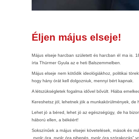
Éljen május elseje!
Május elseje harcban született és harcban él ma is. 
írta Thürmer Gyula az e heti Balszemmelben.
Május elseje nem kötődik ideológiákhoz, politikai tör
hogy hány órát kell dolgozniuk, mennyi bért kapnak.
A létszükségletek fogalma idővel bővült. Hiába emelked
Kereshetsz jól, lehetnek jók a munkakörülmények, de h
Lehet jó a béred, lehet jó az egészségügy, de ha bizo
háború ellen, a békéért!
Sokszínűek a május elsejei követelések, mások és más
„nyolc óra, nyolc óra pihenés, nyolc óra szórakozás” vo