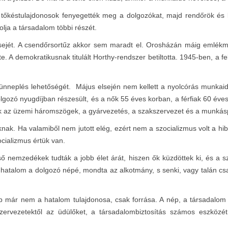
e a tőkéstulajdonosok fenyegették meg a dolgozókat, majd rendőrök és
lja a társadalom többi részét.
jét. A csendőrsortűz akkor sem maradt el. Orosházán máig emlékmű
A demokratikusnak titulált Horthy-rendszer betiltotta. 1945-ben, a f
nneplés lehetőségét. Május elsején nem kellett a nyolcórás munkaidőt
lgozó nyugdíjban részesült, és a nők 55 éves korban, a férfiak 60 év
 az üzemi háromszögek, a gyárvezetés, a szakszervezet és a munkásp
nak. Ha valamiből nem jutott elég, ezért nem a szocializmus volt a h
ocializmus értük van.
ső nemzedékek tudták a jobb élet árát, hiszen ők küzdöttek ki, és a s
 hatalom a dolgozó népé, mondta az alkotmány, s senki, vagy talán cs
ép már nem a hatalom tulajdonosa, csak forrása. A nép, a társadalom
ervezetektől az üdülőket, a társadalombiztosítás számos eszközét, p