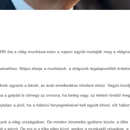
1890 óta a világ munkásai ezen a napon együtt mutatják meg a világna
ekvésekhez. Május elseje a munkások, a dolgozók legalapvetőbb érdekeir
nek ugyanis a bérek, az árak emelkedése mindent elvisz. Vagyis küzdj a
a a gatyád is rámegy az orvosra, ha beteg vagy, az életed rövidül meg.
nytalan a jövő, ha a háború fenyegetésével kell együtt élned, sőt hábo
ok a világ országaiban. De minden követelés gyökere közös: a tőke u
lt a jelszó. De ma is a tőke ellen küzd, amikor a munkaidő növelése, a 