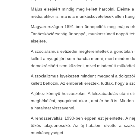
Május elsejéért mindig meg kellett harcolni. Eleint
média akkor is, ma is a munkáskövetelések ellen hango
Magyarországon 1891-ben ünnepelték meg május else
Tanácsköztársaság ünneppé, munkaszüneti nappá tette. 
elsejére.
A szocializmus évtizedei megteremtették a gondtalan ü
kellett a nyugdíjért sem harcba menni, mert minden do
demokráciáért sem küzdeni, mivel mindenütt működtek
A szocializmus igyekezett mindent megadni a dolgozók
kellett behozni. Az emberek érezték, tudták, hogy a sz
A jóhoz könnyű hozzászokni. A felszabadulás utáni el
megbékélést, nyugalmat akart, ami érthető is. Minden
a hatalmat visszavenni.
A rendszerváltás 1990-ben éppen ezt jelentette. A n
tőkés tulajdonosoké. Az új hatalom elvette a szaksz
munkásegységet.