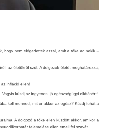
k, hogy nem elégedettek azzal, amit a tőke ad nekik –
ől, az életükről szól. A dolgozók életét meghatározza,
z infláció ellen!
 Vagyis küzdj az ingyenes, jó egészségügyi ellátásért!
rúba kell menned, mit ér akkor az egész? Küzdj tehát a
ralma. A dolgozó a tőke ellen küzdött akkor, amikor a
nyugdíjkorhatár felemelése ellen emeli fel szavát.