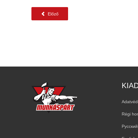
Előző
KIA
Adatvéd
Régi ho
Русский