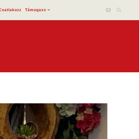
Csatlakozz
Támogass