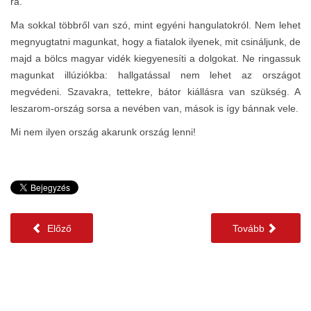
rá.
Ma sokkal többről van szó, mint egyéni hangulatokról. Nem lehet
megnyugtatni magunkat, hogy a fiatalok ilyenek, mit csináljunk, de
majd a bölcs magyar vidék kiegyenesíti a dolgokat. Ne ringassuk
magunkat illúziókba: hallgatással nem lehet az országot
megvédeni. Szavakra, tettekre, bátor kiállásra van szükség. A
leszarom-ország sorsa a nevében van, mások is így bánnak vele.
Mi nem ilyen ország akarunk ország lenni!
Előző
Tovább