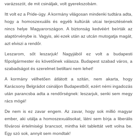
varázsszót, de mit csináljak, volt gyerekszobám.
Itt volt ez a Pride-ügy. A kormány világosan mindenki tudtára adta,
hogy a homoszexuális és egyéb kultúrák utcai terjesztésének
nincs helye Magyarországon. A biztonság kedvéért beírták az
alaptörvénybe is. Vagyis, aki ezek után az utcán mutogatja magát,
azt elviszi a rendőr.
Leszarom, sőt leszarjuk! Nagyjából ez volt a budapesti
főpolgármester és követőinek válasza. Budapest szabad város, a
szabadságot és szerelmet betiltani nem lehet!
A kormány vélhetően átlátott a szitán, nem akarta, hogy
Karácsony Belgrádot csináljon Budapestből, ezért némi ingadozás
után parancsba adta a rendőrségnek: leszarjuk, senki sem megy
rács mögé!
De nem is ez zavar engem. Az zavar, hogy sok millió magyar
ember, aki utálja a homoszexuálisokat, látni sem bírja a liberális
fővárosi értelmiségi brancsot, mintha két tablettát vett volna be.
Egy szó sok, annyit sem mondtak!