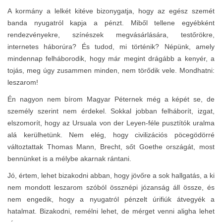
A kormány a lelkét kitéve bizonygatja, hogy az egész szemét
banda nyugatról kapja a pénzt. Miből tellene egyébként
rendezvényekre, színészek megvásárlására, testőrökre,
internetes háborúra? És tudod, mi történik? Népünk, amely
mindennap felháborodik, hogy már megint drágább a kenyér, a
tojás, meg úgy zusammen minden, nem törődik vele. Mondhatni:
leszarom!
Én nagyon nem bírom Magyar Péternek még a képét se, de
személy szerint nem érdekel. Sokkal jobban felháborít, izgat,
elszomorít, hogy az Ursuala von der Leyen-féle pusztítók uralma
alá kerülhetünk. Nem elég, hogy civilizációs pöcegödörré
változtattak Thomas Mann, Brecht, sőt Goethe országát, most
bennünket is a mélybe akarnak rántani.
Jó, értem, lehet bizakodni abban, hogy jövőre a sok hallgatás, a ki
nem mondott leszarom szóból össznépi józanság áll össze, és
nem engedik, hogy a nyugatról pénzelt úrifiúk átvegyék a
hatalmat. Bizakodni, remélni lehet, de mérget venni aligha lehet