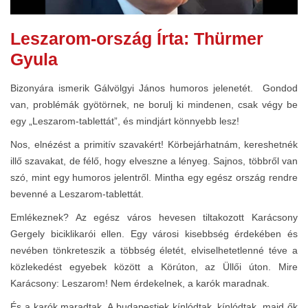
Leszarom-ország Írta: Thürmer
Gyula
Bizonyára ismerik Gálvölgyi János humoros jelenetét. Gondod
van, problémák gyötörnek, ne borulj ki mindenen, csak végy be
egy „Leszarom-tablettát”, és mindjárt könnyebb lesz!
Nos, elnézést a primitív szavakért! Körbejárhatnám, kereshetnék
illő szavakat, de félő, hogy elveszne a lényeg. Sajnos, többről van
szó, mint egy humoros jelentről. Mintha egy egész ország rendre
bevenné a Leszarom-tablettát.
Emlékeznek? Az egész város hevesen tiltakozott Karácsony
Gergely biciklikarói ellen. Egy városi kisebbség érdekében és
nevében tönkreteszik a többség életét, elviselhetetlenné téve a
közlekedést egyebek között a Körúton, az Üllői úton. Mire
Karácsony: Leszarom! Nem érdekelnek, a karók maradnak.
És a karók maradtak. A budapestiek kínlódtak, kínlódtak, majd ők