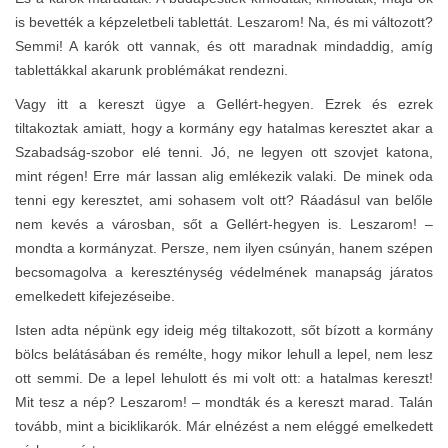
is bevették a képzeletbeli tablettát. Leszarom! Na, és mi változott?
Semmi! A karók ott vannak, és ott maradnak mindaddig, amíg
tablettákkal akarunk problémákat rendezni.
Vagy itt a kereszt ügye a Gellért-hegyen. Ezrek és ezrek
tiltakoztak amiatt, hogy a kormány egy hatalmas keresztet akar a
Szabadság-szobor elé tenni. Jó, ne legyen ott szovjet katona,
mint régen! Erre már lassan alig emlékezik valaki. De minek oda
tenni egy keresztet, ami sohasem volt ott? Ráadásul van belőle
nem kevés a városban, sőt a Gellért-hegyen is. Leszarom! –
mondta a kormányzat. Persze, nem ilyen csúnyán, hanem szépen
becsomagolva a kereszténység védelmének manapság járatos
emelkedett kifejezéseibe.
Isten adta népünk egy ideig még tiltakozott, sőt bízott a kormány
bölcs belátásában és remélte, hogy mikor lehull a lepel, nem lesz
ott semmi. De a lepel lehulott és mi volt ott: a hatalmas kereszt!
Mit tesz a nép? Leszarom! – mondták és a kereszt marad. Talán
tovább, mint a biciklikarók. Már elnézést a nem eléggé emelkedett