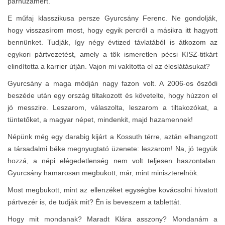
párhuzamért.
E műfaj klasszikusa persze Gyurcsány Ferenc. Ne gondolják,
hogy visszasírom most, hogy egyik percről a másikra itt hagyott
bennünket. Tudják, így négy évtized távlatából is átkozom az
egykori pártvezetést, amely a tök ismeretlen pécsi KISZ-titkárt
elindította a karrier útján. Vajon mi vakította el az éleslátásukat?
Gyurcsány a maga módján nagy fazon volt. A 2006-os őszödi
beszéde után egy ország tiltakozott és követelte, hogy húzzon el
jó messzire. Leszarom, válaszolta, leszarom a tiltakozókat, a
tüntetőket, a magyar népet, mindenkit, majd hazamennek!
Népünk még egy darabig kijárt a Kossuth térre, aztán elhangzott
a társadalmi béke megnyugtató üzenete: leszarom! Na, jó tegyük
hozzá, a népi elégedetlenség nem volt teljesen haszontalan.
Gyurcsány hamarosan megbukott, már, mint miniszterelnök.
Most megbukott, mint az ellenzéket egységbe kovácsolni hivatott
pártvezér is, de tudják mit? Én is beveszem a tablettát.
Hogy mit mondanak? Maradt Klára asszony? Mondanám a