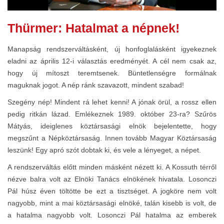
Thürmer: Hatalmat a népnek!
Manapság rendszerváltásként, új honfoglalásként igyekeznek
eladni az április 12-i választás eredményét. A cél nem csak az,
hogy új mítoszt teremtsenek. Büntetlenségre formálnak
maguknak jogot. A nép ránk szavazott, mindent szabad!
Szegény nép! Mindent rá lehet kenni! A jónak örül, a rossz ellen
pedig ritkán lázad. Emlékeznek 1989. október 23-ra? Szűrös
Mátyás, ideiglenes köztársasági elnök bejelentette, hogy
megszűnt a Népköztársaság. Innen tovább Magyar Köztársaság
leszünk! Egy apró szót dobtak ki, és vele a lényeget, a népet.
A rendszerváltás előtt minden másként nézett ki. A Kossuth térről
nézve balra volt az Elnöki Tanács elnökének hivatala. Losonczi
Pál húsz éven töltötte be ezt a tisztséget. A jogköre nem volt
nagyobb, mint a mai köztársasági elnöké, talán kisebb is volt, de
a hatalma nagyobb volt. Losonczi Pál hatalma az emberek