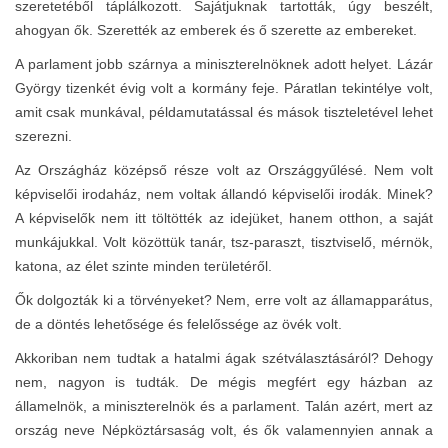
szeretetéből táplálkozott. Sajátjuknak tartották, úgy beszélt,
ahogyan ők. Szerették az emberek és ő szerette az embereket.
A parlament jobb szárnya a miniszterelnöknek adott helyet. Lázár
György tizenkét évig volt a kormány feje. Páratlan tekintélye volt,
amit csak munkával, példamutatással és mások tiszteletével lehet
szerezni.
Az Országház középső része volt az Országgyűlésé. Nem volt
képviselői irodaház, nem voltak állandó képviselői irodák. Minek?
A képviselők nem itt töltötték az idejüket, hanem otthon, a saját
munkájukkal. Volt közöttük tanár, tsz-paraszt, tisztviselő, mérnök,
katona, az élet szinte minden területéről.
Ők dolgozták ki a törvényeket? Nem, erre volt az államapparátus,
de a döntés lehetősége és felelőssége az övék volt.
Akkoriban nem tudtak a hatalmi ágak szétválasztásáról? Dehogy
nem, nagyon is tudták. De mégis megfért egy házban az
államelnök, a miniszterelnök és a parlament. Talán azért, mert az
ország neve Népköztársaság volt, és ők valamennyien annak a