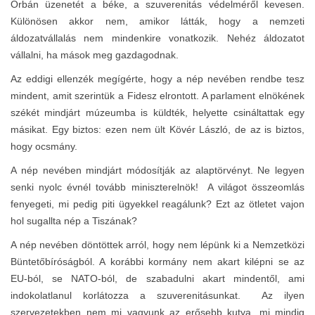
Orbán üzenetét a béke, a szuverenitás védelméről kevesen.
Különösen akkor nem, amikor látták, hogy a nemzeti
áldozatvállalás nem mindenkire vonatkozik. Nehéz áldozatot
vállalni, ha mások meg gazdagodnak.
Az eddigi ellenzék megígérte, hogy a nép nevében rendbe tesz
mindent, amit szerintük a Fidesz elrontott. A parlament elnökének
székét mindjárt múzeumba is küldték, helyette csináltattak egy
másikat. Egy biztos: ezen nem ült Kövér László, de az is biztos,
hogy ocsmány.
A nép nevében mindjárt módosítják az alaptörvényt. Ne legyen
senki nyolc évnél tovább miniszterelnök! A világot összeomlás
fenyegeti, mi pedig piti ügyekkel reagálunk? Ezt az ötletet vajon
hol sugallta nép a Tiszának?
A nép nevében döntöttek arról, hogy nem lépünk ki a Nemzetközi
Büntetőbíróságból. A korábbi kormány nem akart kilépni se az
EU-ból, se NATO-ból, de szabadulni akart mindentől, ami
indokolatlanul korlátozza a szuverenitásunkat. Az ilyen
szervezetekben nem mi vagyunk az erősebb kutya, mi mindig