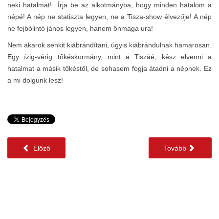
neki hatalmat! Írja be az alkotmányba, hogy minden hatalom a
népé! A nép ne statiszta legyen, ne a Tisza-show élvezője! A nép
ne fejbólintó jános legyen, hanem önmaga ura!
Nem akarok senkit kiábrándítani, úgyis kiábrándulnak hamarosan.
Egy ízig-vérig tőkéskormány, mint a Tiszáé, kész elvenni a
hatalmat a másik tőkéstől, de sohasem fogja átadni a népnek. Ez
a mi dolgunk lesz!
Előző
Tovább