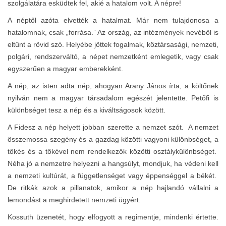
szolgálatára esküdtek fel, akié a hatalom volt. A népre!
A néptől azóta elvették a hatalmat. Már nem tulajdonosa a
hatalomnak, csak „forrása.” Az ország, az intézmények nevéből is
eltűnt a rövid szó. Helyébe jöttek fogalmak, köztársasági, nemzeti,
polgári, rendszerváltó, a népet nemzetként emlegetik, vagy csak
egyszerűen a magyar emberekként.
A nép, az isten adta nép, ahogyan Arany János írta, a költőnek
nyilván nem a magyar társadalom egészét jelentette. Petőfi is
különbséget tesz a nép és a kiváltságosok között.
A Fidesz a nép helyett jobban szerette a nemzet szót. A nemzet
összemossa szegény és a gazdag közötti vagyoni különbséget, a
tőkés és a tőkével nem rendelkezők közötti osztálykülönbséget.
Néha jó a nemzetre helyezni a hangsúlyt, mondjuk, ha védeni kell
a nemzeti kultúrát, a függetlenséget vagy éppenséggel a békét.
De ritkák azok a pillanatok, amikor a nép hajlandó vállalni a
lemondást a meghirdetett nemzeti ügyért.
Kossuth üzenetét, hogy elfogyott a regimentje, mindenki értette.