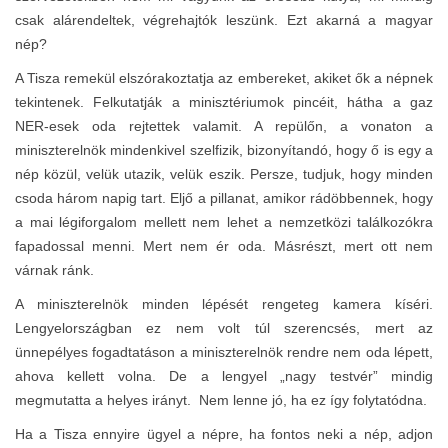
csak alárendeltek, végrehajtók leszünk. Ezt akarná a magyar
nép?
A Tisza remekül elszórakoztatja az embereket, akiket ők a népnek
tekintenek. Felkutatják a minisztériumok pincéit, hátha a gaz
NER-esek oda rejtettek valamit. A repülőn, a vonaton a
miniszterelnök mindenkivel szelfizik, bizonyítandó, hogy ő is egy a
nép közül, velük utazik, velük eszik. Persze, tudjuk, hogy minden
csoda három napig tart. Eljő a pillanat, amikor rádöbbennek, hogy
a mai légiforgalom mellett nem lehet a nemzetközi találkozókra
fapadossal menni. Mert nem ér oda. Másrészt, mert ott nem
várnak ránk.
A miniszterelnök minden lépését rengeteg kamera kíséri.
Lengyelországban ez nem volt túl szerencsés, mert az
ünnepélyes fogadtatáson a miniszterelnök rendre nem oda lépett,
ahova kellett volna. De a lengyel „nagy testvér” mindig
megmutatta a helyes irányt. Nem lenne jó, ha ez így folytatódna.
Ha a Tisza ennyire ügyel a népre, ha fontos neki a nép, adjon