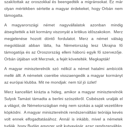
szakítottak az oroszokkal és beengedték a migránsokat. Ez már
olyan mértékben sértette a magyar érdekeket, hogy Orbán nem
támogatta.
A magyarországi német nagyvállalatok azonban mindig
átsegítették a két kormány viszonyát a kritikus időszakokon. Merz
megjelenése hozott döntő fordulatot. Merz a német válság
megoldását abban látta, ha Németország lesz Ukrajna fő
támogatója és az Oroszország elleni háború egyik fő szervezője.
Orbán útjában volt Merznek, a fejét követelték. Megkapták!
A magyar miniszterelnök szó nélkül a német hatalmi ambíciók
mellé állt. A németek cserébe visszaengedik a magyar kormányt
az európai klubba. Mit ne mondjak: nem túl jó üzlet!
Merz kancellárt kirázta a hideg, amikor a magyar miniszterelnök
Sulyok Tamást támadta a berlini szószékről. Csibészek uralják el
a világot, de Németországban még nem szokás a saját vezetőikre
köpködni. A magyar miniszterelnök rendszerváltási teóriája kevés
volt ennek elfogadtatásához. Annál is inkább, mivel a németek
tudják, hogy Budán egyszer volt kutyavásár, azaz rendszerváltás,