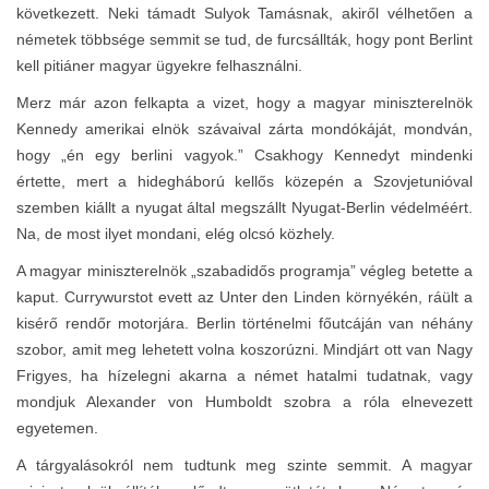
következett. Neki támadt Sulyok Tamásnak, akiről vélhetően a
németek többsége semmit se tud, de furcsállták, hogy pont Berlint
kell pitiáner magyar ügyekre felhasználni.
Merz már azon felkapta a vizet, hogy a magyar miniszterelnök
Kennedy amerikai elnök szávaival zárta mondókáját, mondván,
hogy „én egy berlini vagyok.” Csakhogy Kennedyt mindenki
értette, mert a hidegháború kellős közepén a Szovjetunióval
szemben kiállt a nyugat által megszállt Nyugat-Berlin védelméért.
Na, de most ilyet mondani, elég olcsó közhely.
A magyar miniszterelnök „szabadidős programja” végleg betette a
kaput. Currywurstot evett az Unter den Linden környékén, ráült a
kisérő rendőr motorjára. Berlin történelmi főutcáján van néhány
szobor, amit meg lehetett volna koszorúzni. Mindjárt ott van Nagy
Frigyes, ha hízelegni akarna a német hatalmi tudatnak, vagy
mondjuk Alexander von Humboldt szobra a róla elnevezett
egyetemen.
A tárgyalásokról nem tudtunk meg szinte semmit. A magyar