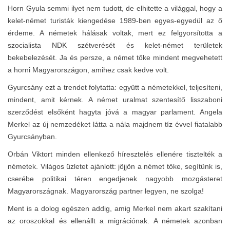
Horn Gyula semmi ilyet nem tudott, de elhitette a világgal, hogy a
kelet-német turisták kiengedése 1989-ben egyes-egyedül az ő
érdeme. A németek hálásak voltak, mert ez felgyorsította a
szocialista NDK szétverését és kelet-német területek
bekebelezését. Ja és persze, a német tőke mindent megvehetett
a horni Magyarországon, amihez csak kedve volt.
Gyurcsány ezt a trendet folytatta: együtt a németekkel, teljesíteni,
mindent, amit kérnek. A német uralmat szentesítő lisszaboni
szerződést elsőként hagyta jóvá a magyar parlament. Angela
Merkel az új nemzedéket látta a nála majdnem tíz évvel fiatalabb
Gyurcsányban.
Orbán Viktort minden ellenkező híresztelés ellenére tisztelték a
németek. Világos üzletet ajánlott: jöjjön a német tőke, segítünk is,
cserébe politikai téren engedjenek nagyobb mozgásteret
Magyarországnak. Magyarország partner legyen, ne szolga!
Ment is a dolog egészen addig, amig Merkel nem akart szakítani
az oroszokkal és ellenállt a migrációnak. A németek azonban