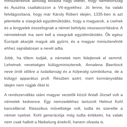
miniszterelnök állítólag előadta nagy ötletét, hogy Németország
és Ausztria csatlakozzon a V4-egyekhez. Jó lenne, ha valaki
felvilágosítaná, hogy már Károly Róbert idején, 1335-ben is azt
jelentette a visegrádi együttműködés, hogy a magyarok, a csehek
és a lengyelek összefognak a német befolyás visszaszorítására. A
németeknek ma sem kell a visegrádi együttműködés. Ők egész
Európát akarják maguk alá gyűrni, és a magyar miniszterelnök
ehhez sajnálatosan a nevét adta.
Jobb, ha tőlem tudják, a németek nem felejtenek el semmit.
Lehetnek nevetséges külügyminisztereik,
Annalena Baerbock
neve örök időkre a tudatlanság és a hülyeség szimbóluma,
de a
külügyi apparátus profi. Részben azért, mert kormányváltás
idején nem rúgják őket ki.
A rendszerváltás utáni magyar vezetők közül Antall József volt a
németek kedvence. Egy nemzedékhez tartozott Helmut Kohl
kancellárral. Klasszikus műveltsége volt, tudta és szerette a
német nyelvet. Kohl generációja még tudta értékelni, ha valaki
nem csak hallott a Niebelung énekről, hanem olvasta is.