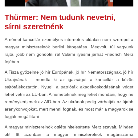
Thürmer: Nem tudunk nevetni,
sírni szeretnénk
A német kancellár személyes internetes oldalain nem szerepel a
magyar miniszterelnök berlini látogatása. Megvolt, túl vagyunk
rajta, jobb nem gondolni rá! Valami ilyesmi járhat Friedrich Merz
fejében.
A Tisza győzelme jó hír Európának, jó hír Németországnak, jó hír
Ukrajnának – mondta ki az igazságot a kancellár a közös
sajtótájékoztatón. Nyugi, a patrióták akadékoskodásának véget
lehet vetni az EU-ban. A németeknek meg lehet mondani, hogy ne
reménykedjenek az AfD-ben. Az ukránok pedig várhatják az újabb
aranykonvojokat, mert menni fognak, és most már a magyarok se
fogják megállítani.
A magyar miniszterelnök ottléte hitelesítette Merz szavait. Minden
ok! Itt azonban a magyar miniszterelnök magánszáma