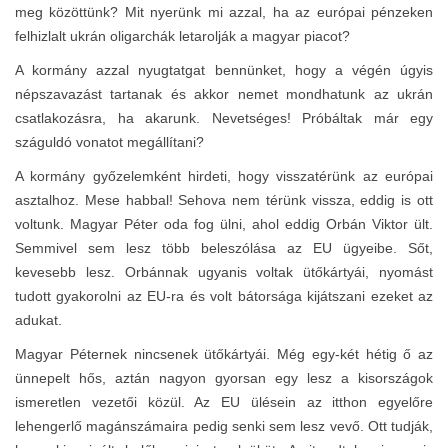
meg közöttünk? Mit nyerünk mi azzal, ha az európai pénzeken
felhizlalt ukrán oligarchák letarolják a magyar piacot?
A kormány azzal nyugtatgat bennünket, hogy a végén úgyis
népszavazást tartanak és akkor nemet mondhatunk az ukrán
csatlakozásra, ha akarunk. Nevetséges! Próbáltak már egy
száguldó vonatot megállítani?
A kormány győzelemként hirdeti, hogy visszatérünk az európai
asztalhoz. Mese habbal! Sehova nem térünk vissza, eddig is ott
voltunk. Magyar Péter oda fog ülni, ahol eddig Orbán Viktor ült.
Semmivel sem lesz több beleszólása az EU ügyeibe. Sőt,
kevesebb lesz. Orbánnak ugyanis voltak ütőkártyái, nyomást
tudott gyakorolni az EU-ra és volt bátorsága kijátszani ezeket az
adukat.
Magyar Péternek nincsenek ütőkártyái. Még egy-két hétig ő az
ünnepelt hős, aztán nagyon gyorsan egy lesz a kisországok
ismeretlen vezetői közül. Az EU ülésein az itthon egyelőre
lehengerlő magánszámaira pedig senki sem lesz vevő. Ott tudják,