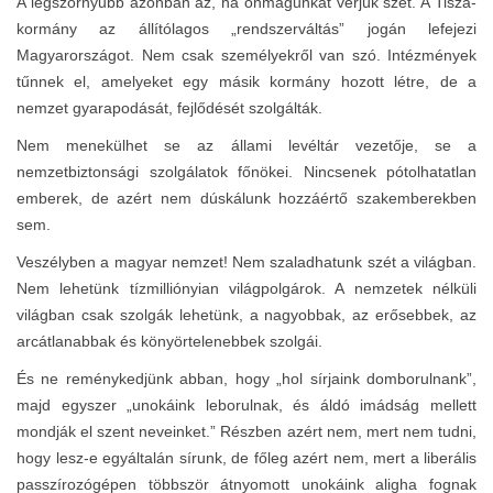
A legszörnyűbb azonban az, ha önmagunkat verjük szét. A Tisza-
kormány az állítólagos „rendszerváltás” jogán lefejezi
Magyarországot. Nem csak személyekről van szó. Intézmények
tűnnek el, amelyeket egy másik kormány hozott létre, de a
nemzet gyarapodását, fejlődését szolgálták.
Nem menekülhet se az állami levéltár vezetője, se a
nemzetbiztonsági szolgálatok főnökei. Nincsenek pótolhatatlan
emberek, de azért nem dúskálunk hozzáértő szakemberekben
sem.
Veszélyben a magyar nemzet! Nem szaladhatunk szét a világban.
Nem lehetünk tízmilliónyian világpolgárok. A nemzetek nélküli
világban csak szolgák lehetünk, a nagyobbak, az erősebbek, az
arcátlanabbak és könyörtelenebbek szolgái.
És ne reménykedjünk abban, hogy „hol sírjaink domborulnank”,
majd egyszer „unokáink leborulnak, és áldó imádság mellett
mondják el szent neveinket.” Részben azért nem, mert nem tudni,
hogy lesz-e egyáltalán sírunk, de főleg azért nem, mert a liberális
passzírozógépen többször átnyomott unokáink aligha fognak