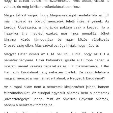
hogy ki csinált belőle miniszterelnököt. Amit adtak, vissza is
vehetik, és még lelkiismeretfurdalásuk sem lesz.
Magyartól azt várják, hogy Magyarországot rendelje alá az EU
már meglévő és bővülő nemzetek feletti intézményeinek. Az
Európai Ügyészség, a migrációs paktum csak a kezdet. Ha a
Tisza-kormány meglépi ezeket, már nincs megállás. Jöhet
Ukrajna közös támogatása és nagy közös vállalkozás
Oroszország ellen. Más szóval ezt úgy hívják, hogy háború.
Magyar Péter ismeri az EU-t belülről. Tudja, hogy az EU a
németek fegyvere. Hitler katonákkal gyűrte el Európa népeit, a
mostani német vezetés pénzzel és az EU intézményeivel. Hitler
Harmadik Birodalmát nagy nehezen túléltük. De vajon túléli-e a
magyar nemzet a mai német elit álmát, a Negyedik Birodalmat?
Az európai állam nem a nemzetek kiteljesítését jelenti, hanem
felszámolásukat. Az európai egyesült államok nem a nemzetek
„olvasztótégelye” lenne, mint az Amerikai Egyesült Államok,
hanem a nemzetek tömegsírja.