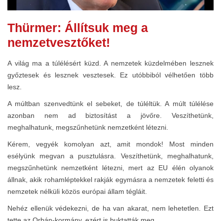
Thürmer: Állítsuk meg a
nemzetvesztőket!
A világ ma a túlélésért küzd. A nemzetek küzdelmében lesznek
győztesek és lesznek vesztesek. Ez utóbbiból vélhetően több
lesz.
A múltban szenvedtünk el sebeket, de túléltük. A múlt túlélése
azonban nem ad biztosítást a jövőre. Veszíthetünk,
meghalhatunk, megszűnhetünk nemzetként létezni.
Kérem, vegyék komolyan azt, amit mondok! Most minden
esélyünk megvan a pusztulásra. Veszíthetünk, meghalhatunk,
megszűnhetünk nemzetként létezni, mert az EU élén olyanok
állnak, akik rohamléptekkel rakják egymásra a nemzetek feletti és
nemzetek nélküli közös európai állam tégláit.
Nehéz ellenük védekezni, de ha van akarat, nem lehetetlen. Ezt
tette az Orbán-kormány, ezért is buktatták meg.