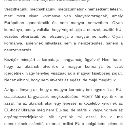
Veszíthetünk, meghalhatunk, megszűnhetünk nemzetként létezni,
mert most olyan kormánya van Magyarországnak, amely
Európában gondolkodik és nem magyar nemzetben. Olyan
kormánya, amely vállalta, hogy végrehajtja a nemzetpusztító EU-
vezetés elvárásait, és felszámolja a magyar nemzetet. Olyan
kormánya, amelynek hitvallása nem a nemzetépítés, hanem a
nemzetvesztés.
Kezdjük mindjárt a kárpátaljai magyarság ügyével! Nem tudni,
hogy az ukránok átverik-e a magyar kormányt, és csak
ígérgetnek, vagy tényleg visszaadják a magyar kisebbség jogait.
Nehéz elhinni, hogy nem átverés az egész, de majd meglátjuk.
Az igazi lényeg az, hogy a magyar kormány beleegyezett az EU-
csatlakozási tárgyalások megkezdésébe. Miért? Mit nyerünk mi
azzal, ha az ukránok akár egy lépéssel is közelebb kerülnek az
EU-hoz? Ukrajna még nem EU-tag, de máris ki vagyunk téve az
agráragressziójuknak. Mit nyerünk mi azzal, ha a ma
menekültnek számító ukránok milliói EU-s polgárként jelennek