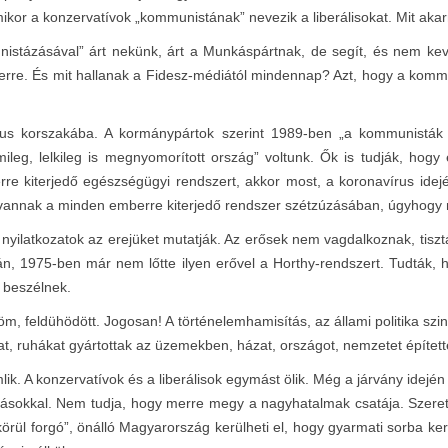
ikor a konzervatívok „kommunistának” nevezik a liberálisokat. Mit akarn
unistázásával” árt nekünk, árt a Munkáspártnak, de segít, és nem ke
erre. És mit hallanak a Fidesz-médiától mindennap? Azt, hogy a k
mus korszakába. A kormánypártok szerint 1989-ben „a kommunisták t
mileg, lelkileg is megnyomorított ország” voltunk. Ők is tudják, hog
re kiterjedő egészségügyi rendszert, akkor most, a koronavírus idejé
e vannak a minden emberre kiterjedő rendszer szétzúzásában, úgyhogy
yázó nyilatkozatok az erejüket mutatják. Az erősek nem vagdalkoznak, ti
n, 1975-ben már nem lőtte ilyen erővel a Horthy-rendszert. Tudták, h
 beszélnek.
m, feldühödött. Jogosan! A történelemhamisítás, az állami politika szi
kat, ruhákat gyártottak az üzemekben, házat, országot, nemzetet épített
k. A konzervatívok és a liberálisok egymást ölik. Még a járvány idején i
anásokkal. Nem tudja, hogy merre megy a nagyhatalmak csatája. Szere
 körül forgó”, önálló Magyarország kerülheti el, hogy gyarmati sorba ke