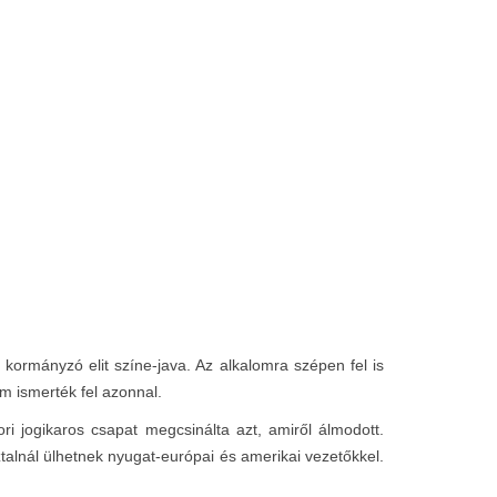
 kormányzó elit színe-java. Az alkalomra szépen fel is
m ismerték fel azonnal.
i jogikaros csapat megcsinálta azt, amiről álmodott.
alnál ülhetnek nyugat-európai és amerikai vezetőkkel.