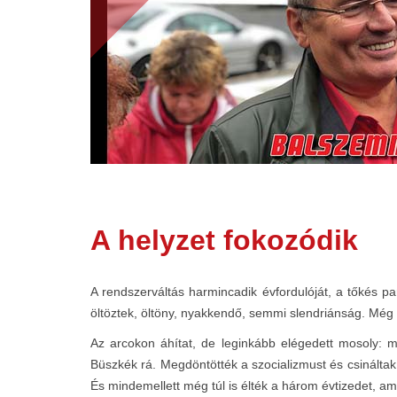
A helyzet fokozódik
A rendszerváltás harmincadik évfordulóját, a tőkés pa
öltöztek, öltöny, nyakkendő, semmi slendriánság. Még 
Az arcokon áhítat, de leginkább elégedett mosoly: m
Büszkék rá. Megdöntötték a szocializmust és csinálta
És mindemellett még túl is élték a három évtizedet, a