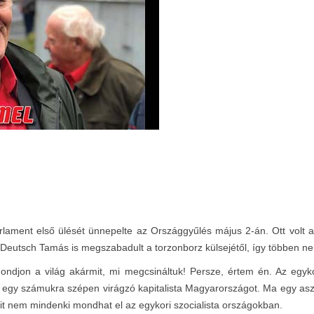
rlament első ülését ünnepelte az Országgyűlés május 2-án. Ott volt a
Deutsch Tamás is megszabadult a torzonborz külsejétől, így többen ne
ondjon a világ akármit, mi megcsináltuk! Persze, értem én. Az egykor
k egy számukra szépen virágzó kapitalista Magyarországot. Ma egy aszt
mit nem mindenki mondhat el az egykori szocialista országokban.