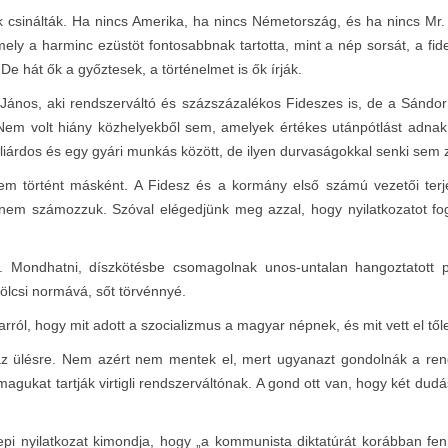
 csinálták. Ha nincs Amerika, ha nincs Németország, és ha nincs Mr.
ly a harminc ezüstöt fontosabbnak tartotta, mint a nép sorsát, a fid
e hát ők a győztesek, a történelmet is ők írják.
ános, aki rendszerváltó és százszázalékos Fideszes is, de a Sándor pa
. Nem volt hiány közhelyekből sem, amelyek értékes utánpótlást adna
illiárdos és egy gyári munkás között, de ilyen durvaságokkal senki sem
m történt másként. A Fidesz és a kormány első számú vezetői terjesz
em számozzuk. Szóval elégedjünk meg azzal, hogy nyilatkozatot fo
Mondhatni, díszkötésbe csomagolnak unos-untalan hangoztatott politi
kölcsi normává, sőt törvénnyé.
arról, hogy mit adott a szocializmus a magyar népnek, és mit vett el t
 ülésre. Nem azért nem mentek el, mert ugyanazt gondolnák a rendsz
agukat tartják virtigli rendszerváltónak. A gond ott van, hogy két dud
 nyilatkozat kimondja, hogy „a kommunista diktatúrát korábban fennt