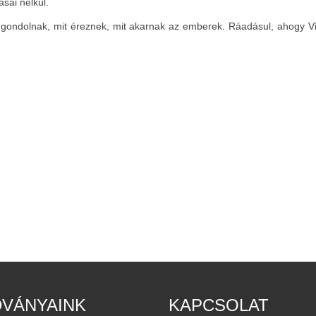
sai nélkül.
t gondolnak, mit éreznek, mit akarnak az emberek. Ráadásul, ahogy V
DVÁNYAINK
KAPCSOLAT