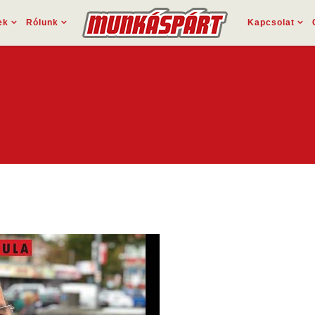
ek
Rólunk
Kapcsolat