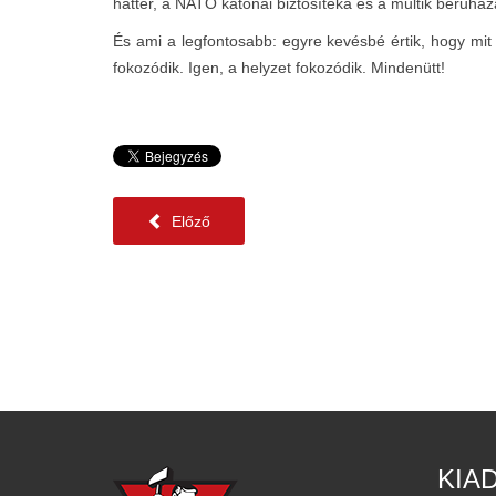
háttér, a NATO katonai biztosítéka és a multik beruházá
És ami a legfontosabb: egyre kevésbé értik, hogy mi
fokozódik. Igen, a helyzet fokozódik. Mindenütt!
Előző
KIA