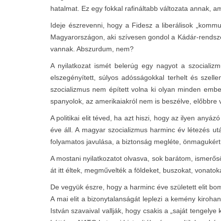
hatalmat. Ez egy fokkal rafináltabb változata annak, am
Ideje észrevenni, hogy a Fidesz a liberálisok „komm
Magyarországon, aki szívesen gondol a Kádár-rendsz
vannak. Abszurdum, nem?
A nyilatkozat ismét belerúg egy nagyot a szocializ
elszegényített, súlyos adósságokkal terhelt és szelle
szocializmus nem épített volna ki olyan minden ember
spanyolok, az amerikaiakról nem is beszélve, előbbr
A politikai elit téved, ha azt hiszi, hogy az ilyen an
éve áll. A magyar szocializmus harminc év létezés utá
folyamatos javulása, a biztonság megléte, önmagukért
A mostani nyilatkozatot olvasva, sok barátom, ismerősö
át itt éltek, megművelték a földeket, buszokat, vonato
De vegyük észre, hogy a harminc éve született elit bomli
A mai elit a bizonytalanságát leplezi a kemény kiroh
István szavaival vallják, hogy csakis a „saját tengelye