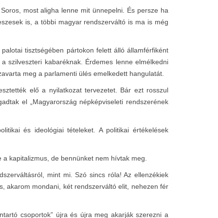
 Soros, most aligha lenne mit ünnepelni. És persze ha
eszesek is, a többi magyar rendszerváltó is ma is még
lotai tisztségében pártokon felett álló államférfiként
k a szilveszteri kabaréknak. Érdemes lenne elmélkedni
 zavarta meg a parlamenti ülés emelkedett hangulatát.
tették elő a nyilatkozat tervezetet. Bár ezt rosszul
gadtak el „Magyarország népképviseleti rendszerének
kai és ideológiai tételeket. A politikai értékelések
őle a kapitalizmus, de bennünket nem hívtak meg.
erváltásról, mint mi. Szó sincs róla! Az ellenzékiek
ás, akarom mondani, két rendszerváltó elit, nehezen fér
artó csoportok” újra és újra meg akarják szerezni a