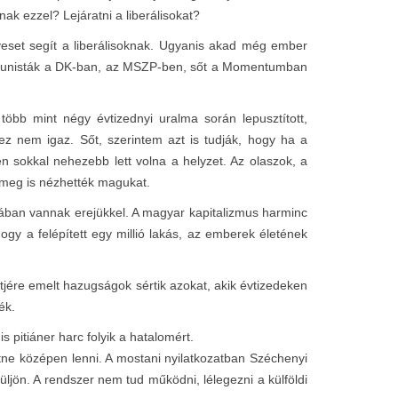
ak ezzel? Lejáratni a liberálisokat?
veset segít a liberálisoknak. Ugyanis akad még ember
ommunisták a DK-ban, az MSZP-ben, sőt a Momentumban
öbb mint négy évtizednyi uralma során lepusztított,
y ez nem igaz. Sőt, szerintem azt is tudják, hogy ha a
n sokkal nehezebb lett volna a helyzet. Az olaszok, a
 meg is nézhették magukat.
sztában vannak erejükkel. A magyar kapitalizmus harminc
ogy a felépített egy millió lakás, az emberek életének
ntjére emelt hazugságok sértik azokat, akik évtizedeken
ék.
s pitiáner harc folyik a hatalomért.
tne középen lenni. A mostani nyilatkozatban Széchenyi
rüljön. A rendszer nem tud működni, lélegezni a külföldi