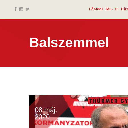
Főoldal
Mi - Ti
Hír
Balszemmel
08 máj.
2020