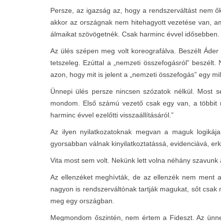
Persze, az igazság az, hogy a rendszerváltást nem ők
akkor az országnak nem hitehagyott vezetése van, ame
álmaikat szövögetnék. Csak harminc évvel idősebben. D
Az ülés szépen meg volt koreografálva. Beszélt Áder J
tetszeleg. Ezúttal a „nemzeti összefogásról” beszélt
azon, hogy mit is jelent a „nemzeti összefogás” egy m
Ünnepi ülés persze nincsen szózatok nélkül. Most se
mondom. Első számú vezető csak egy van, a többit n
harminc évvel ezelőtti visszaállításáról.”
Az ilyen nyilatkozatoknak megvan a maguk logikája. 
gyorsabban válnak kinyilatkoztatássá, evidenciává, er
Vita most sem volt. Nekünk lett volna néhány szavunk 
Az ellenzéket meghívták, de az ellenzék nem ment az
nagyon is rendszerváltónak tartják magukat, sőt csak m
meg egy országban.
Megmondom őszintén, nem értem a Fideszt. Az ünnepi