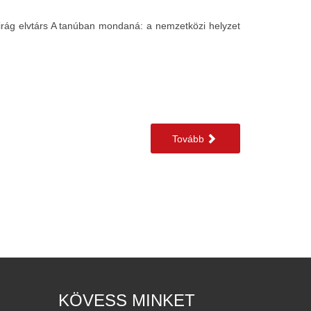
irág elvtárs A tanúban mondaná: a nemzetközi helyzet
Tovább
KÖVESS MINKET