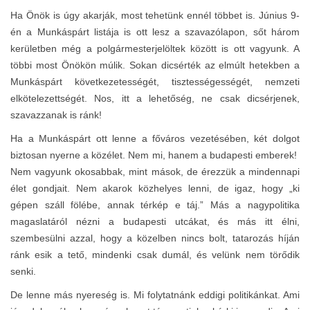
Ha Önök is úgy akarják, most tehetünk ennél többet is. Június 9-
én a Munkáspárt listája is ott lesz a szavazólapon, sőt három
kerületben még a polgármesterjelöltek között is ott vagyunk. A
többi most Önökön múlik. Sokan dicsérték az elmúlt hetekben a
Munkáspárt következetességét, tisztességességét, nemzeti
elkötelezettségét. Nos, itt a lehetőség, ne csak dicsérjenek,
szavazzanak is ránk!
Ha a Munkáspárt ott lenne a főváros vezetésében, két dolgot
biztosan nyerne a közélet. Nem mi, hanem a budapesti emberek!
Nem vagyunk okosabbak, mint mások, de érezzük a mindennapi
élet gondjait. Nem akarok közhelyes lenni, de igaz, hogy „ki
gépen száll fölébe, annak térkép e táj.” Más a nagypolitika
magaslatáról nézni a budapesti utcákat, és más itt élni,
szembesülni azzal, hogy a közelben nincs bolt, tatarozás híján
ránk esik a tető, mindenki csak dumál, és velünk nem törődik
senki.
De lenne más nyereség is. Mi folytatnánk eddigi politikánkat. Ami