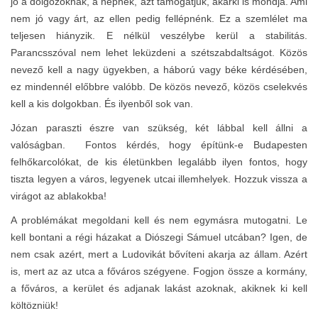
jó a dolgozóknak, a népnek, azt támogatjuk, akárki is mondja. Ami
nem jó vagy árt, az ellen pedig fellépnénk. Ez a szemlélet ma
teljesen hiányzik. E nélkül veszélybe kerül a stabilitás.
Parancsszóval nem lehet leküzdeni a szétszabdaltságot. Közös
nevező kell a nagy ügyekben, a háború vagy béke kérdésében,
ez mindennél előbbre valóbb. De közös nevező, közös cselekvés
kell a kis dolgokban. És ilyenből sok van.
Józan paraszti észre van szükség, két lábbal kell állni a
valóságban. Fontos kérdés, hogy építünk-e Budapesten
felhőkarcolókat, de kis életünkben legalább ilyen fontos, hogy
tiszta legyen a város, legyenek utcai illemhelyek. Hozzuk vissza a
virágot az ablakokba!
A problémákat megoldani kell és nem egymásra mutogatni. Le
kell bontani a régi házakat a Diószegi Sámuel utcában? Igen, de
nem csak azért, mert a Ludovikát bővíteni akarja az állam. Azért
is, mert az az utca a főváros szégyene. Fogjon össze a kormány,
a főváros, a kerület és adjanak lakást azoknak, akiknek ki kell
költözniük!