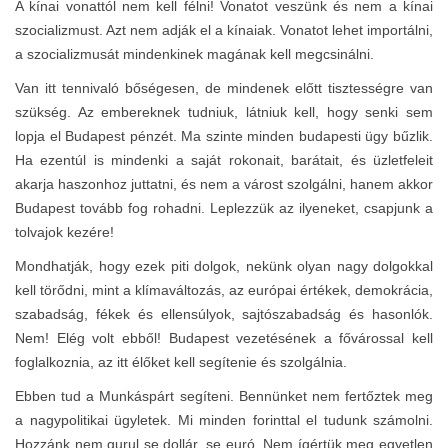
A kínai vonattól nem kell félni! Vonatot veszünk és nem a kínai
szocializmust. Azt nem adják el a kínaiak. Vonatot lehet importálni,
a szocializmusát mindenkinek magának kell megcsinálni.
Van itt tennivaló bőségesen, de mindenek előtt tisztességre van
szükség. Az embereknek tudniuk, látniuk kell, hogy senki sem
lopja el Budapest pénzét. Ma szinte minden budapesti ügy bűzlik.
Ha ezentúl is mindenki a saját rokonait, barátait, és üzletfeleit
akarja haszonhoz juttatni, és nem a várost szolgálni, hanem akkor
Budapest tovább fog rohadni. Leplezzük az ilyeneket, csapjunk a
tolvajok kezére!
Mondhatják, hogy ezek piti dolgok, nekünk olyan nagy dolgokkal
kell törődni, mint a klímaváltozás, az európai értékek, demokrácia,
szabadság, fékek és ellensúlyok, sajtószabadság és hasonlók.
Nem! Elég volt ebből! Budapest vezetésének a fővárossal kell
foglalkoznia, az itt élőket kell segítenie és szolgálnia.
Ebben tud a Munkáspárt segíteni. Bennünket nem fertőztek meg
a nagypolitikai ügyletek. Mi minden forinttal el tudunk számolni.
Hozzánk nem gurul se dollár, se euró. Nem ígértük meg egyetlen