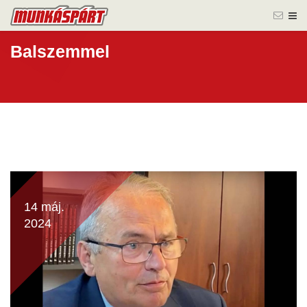
Balszemmel
14 máj.
2024