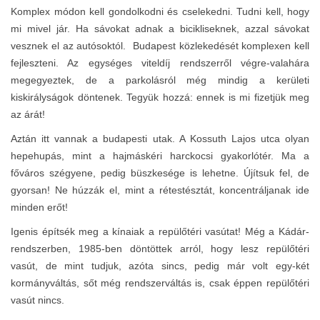
Komplex módon kell gondolkodni és cselekedni. Tudni kell, hogy
mi mivel jár. Ha sávokat adnak a bicikliseknek, azzal sávokat
vesznek el az autósoktól. Budapest közlekedését komplexen kell
fejleszteni. Az egységes viteldíj rendszerről végre-valahára
megegyeztek, de a parkolásról még mindig a kerületi
kiskirályságok döntenek. Tegyük hozzá: ennek is mi fizetjük meg
az árát!
Aztán itt vannak a budapesti utak. A Kossuth Lajos utca olyan
hepehupás, mint a hajmáskéri harckocsi gyakorlótér. Ma a
főváros szégyene, pedig büszkesége is lehetne. Újítsuk fel, de
gyorsan! Ne húzzák el, mint a rétestésztát, koncentráljanak ide
minden erőt!
Igenis építsék meg a kínaiak a repülőtéri vasútat! Még a Kádár-
rendszerben, 1985-ben döntöttek arról, hogy lesz repülőtéri
vasút, de mint tudjuk, azóta sincs, pedig már volt egy-két
kormányváltás, sőt még rendszerváltás is, csak éppen repülőtéri
vasút nincs.