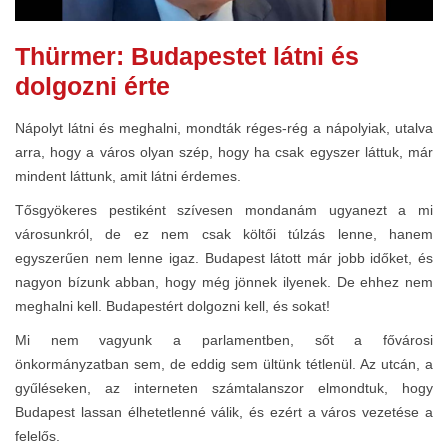
Thürmer: Budapestet látni és
dolgozni érte
Nápolyt látni és meghalni, mondták réges-rég a nápolyiak, utalva
arra, hogy a város olyan szép, hogy ha csak egyszer láttuk, már
mindent láttunk, amit látni érdemes.
Tősgyökeres pestiként szívesen mondanám ugyanezt a mi
városunkról, de ez nem csak költői túlzás lenne, hanem
egyszerűen nem lenne igaz. Budapest látott már jobb időket, és
nagyon bízunk abban, hogy még jönnek ilyenek. De ehhez nem
meghalni kell. Budapestért dolgozni kell, és sokat!
Mi nem vagyunk a parlamentben, sőt a fővárosi
önkormányzatban sem, de eddig sem ültünk tétlenül. Az utcán, a
gyűléseken, az interneten számtalanszor elmondtuk, hogy
Budapest lassan élhetetlenné válik, és ezért a város vezetése a
felelős.