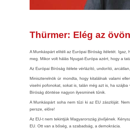
Thürmer: Elég az övön
A Munkáspárt elítéli az Európai Bíróság ítéletét. Ig
meg. Mikor volt hálás Nyugat-Európa azért, hogy a tatá
Az Európai Bíróság ítélete vérlázító, undorító, arcát
Miniszterelnök úr mondta, hogy kitalálnak valami ell
viselni pofonokat, sokat is, talán még azt is, ha szájba 
Bíróság döntése nagyon ilyesminek tűnik.
A Munkáspárt soha nem tűzi ki az EU zászlóját. Nem
persze, előre!
Az EU-t nem tekintjük Magyarország jövőjének. Kényszer
EU. Ott van a bőség, a szabadság, a demokrácia.