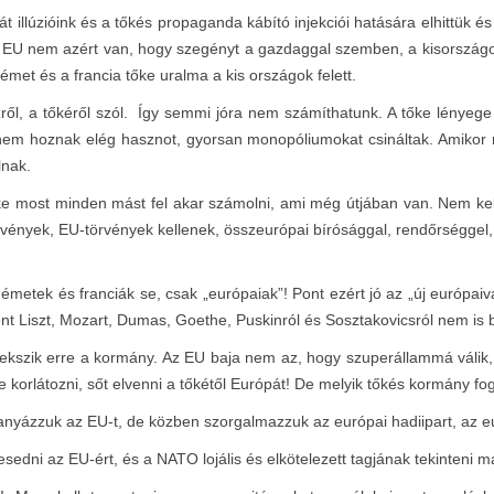
t illúzióink és a tőkés propaganda kábító injekciói hatására elhittük é
az EU nem azért van, hogy szegényt a gazdaggal szemben, a kisországo
met és a francia tőke uralma a kis országok felett.
ről, a tőkéről szól. Így semmi jóra nem számíthatunk. A tőke lényege a
k nem hoznak elég hasznot, gyorsan monopóliumokat csináltak. Amikor 
lnak.
 most minden mást fel akar számolni, ami még útjában van. Nem kell
vények, EU-törvények kellenek, összeurópai bírósággal, rendőrséggel, 
etek és franciák se, csak „európaiak”! Pont ezért jó az „új európaivá
nt Liszt, Mozart, Dumas, Goethe, Puskinról és Sosztakovicsról nem is 
rekszik erre a kormány. Az EU baja nem az, hogy szuperállammá válik
 korlátozni, sőt elvenni a tőkétől Európát! De melyik tőkés kormány fo
anyázzuk az EU-t, de közben szorgalmazzuk az európai hadiipart, az e
esedni az EU-ért, és a NATO lojális és elkötelezett tagjának tekinteni 