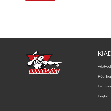
KIA
Adatvéd
Régi ho
Русский
English