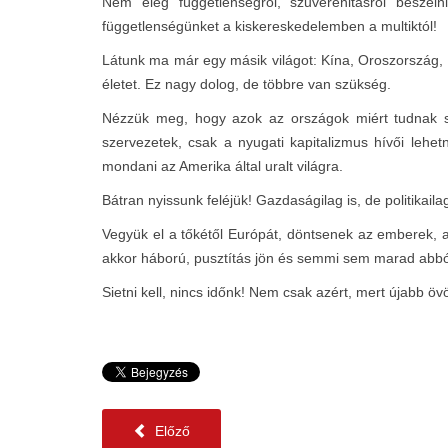
Nem elég függetlenségről, szuverenitásról beszél
függetlenségünket a kiskereskedelemben a multiktól!
Látunk ma már egy másik világot: Kína, Oroszország,
életet. Ez nagy dolog, de többre van szükség.
Nézzük meg, hogy azok az országok miért tudnak so
szervezetek, csak a nyugati kapitalizmus hívői lehe
mondani az Amerika által uralt világra.
Bátran nyissunk feléjük! Gazdaságilag is, de politikaila
Vegyük el a tőkétől Európát, döntsenek az emberek, a
akkor háború, pusztítás jön és semmi sem marad abbó
Sietni kell, nincs időnk! Nem csak azért, mert újabb ö
Előző