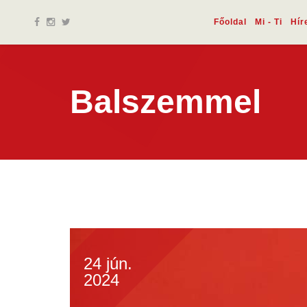
Főoldal
Mi - Ti
Hír
Balszemmel
24 jún.
2024