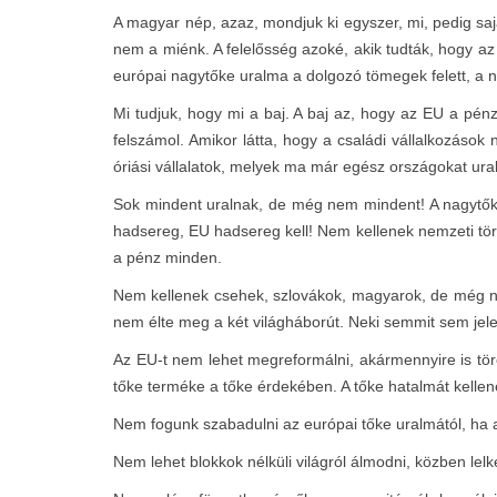
A magyar nép, azaz, mondjuk ki egyszer, mi, pedig sajá
nem a miénk. A felelősség azoké, akik tudták, hogy 
európai nagytőke uralma a dolgozó tömegek felett, a né
Mi tudjuk, hogy mi a baj. A baj az, hogy az EU a pénz
felszámol. Amikor látta, hogy a családi vállalkozáso
óriási vállalatok, melyek ma már egész országokat ura
Sok mindent uralnak, de még nem mindent! A nagytőke
hadsereg, EU hadsereg kell! Nem kellenek nemzeti tör
a pénz minden.
Nem kellenek csehek, szlovákok, magyarok, de még ném
nem élte meg a két világháborút. Neki semmit sem jele
Az EU-t nem lehet megreformálni, akármennyire is tö
tőke terméke a tőke érdekében. A tőke hatalmát kellene
Nem fogunk szabadulni az európai tőke uralmától, ha 
Nem lehet blokkok nélküli világról álmodni, közben lelk