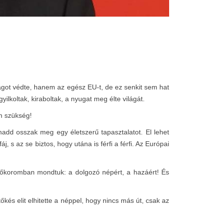
ágot védte, hanem az egész EU-t, de ez senkit sem hat
lkoltak, kiraboltak, a nyugat meg élte világát.
an szükség!
hadd osszak meg egy életszerű tapasztalatot. El lehet
j, s az se biztos, hogy utána is férfi a férfi. Az Európai
rőkoromban mondtuk: a dolgozó népért, a hazáért! És
kés elit elhitette a néppel, hogy nincs más út, csak az