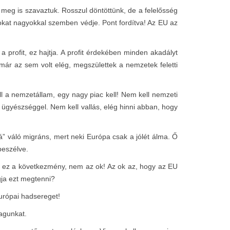
s meg is szavaztuk. Rosszul döntöttünk, de a felelősség
kat nagyokkal szemben védje. Pont fordítva! Az EU az
 profit, ez hajtja. A profit érdekében minden akadályt
már az sem volt elég, megszülettek a nemzetek feletti
 a nemzetállam, egy nagy piac kell! Nem kell nemzeti
ügyészséggel. Nem kell vallás, elég hinni abban, hogy
” váló migráns, mert neki Európa csak a jólét álma. Ő
beszélve.
, ez a következmény, nem az ok! Az ok az, hogy az EU
gja ezt megtenni?
urópai hadsereget!
magunkat.