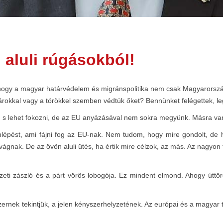
 aluli rúgásokból!
az, hogy a magyar határvédelem és migránspolitika nem csak Magyarorsz
rokkal vagy a törökkel szemben védtük őket? Bennünket felégettek, legyi
lan, s lehet fokozni, de az EU anyázásával nem sokra megyünk. Másra v
enlépést, ami fájni fog az EU-nak. Nem tudom, hogy mire gondolt, de 
vágnak. De az övön aluli ütés, ha értik mire célzok, az más. Az nagyon fá
zeti zászló és a párt vörös lobogója. Ez mindent elmond. Ahogy úttö
nek tekintjük, a jelen kényszerhelyzetének. Az európai és a magyar tő