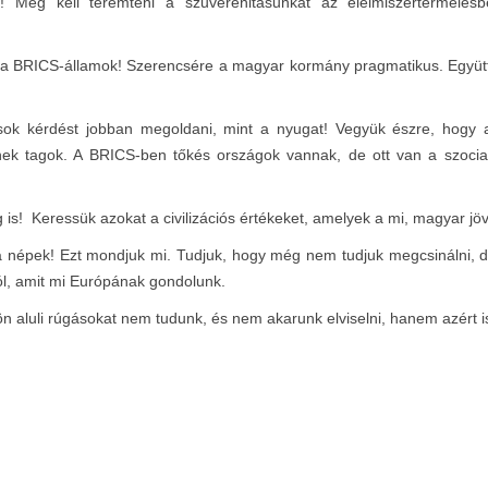
ni! Meg kell teremteni a szuverenitásunkat az élelmiszertermelés
 a BRICS-államok! Szerencsére a magyar kormány pragmatikus. Együttmű
k kérdést jobban megoldani, mint a nyugat! Vegyük észre, hogy a
tnek tagok. A BRICS-ben tőkés országok vannak, de ott van a szocia
g is! Keressük azokat a civilizációs értékeket, amelyek a mi, magyar jöv
 népek! Ezt mondjuk mi. Tudjuk, hogy még nem tudjuk megcsinálni, de
l, amit mi Európának gondolunk.
vön aluli rúgásokat nem tudunk, és nem akarunk elviselni, hanem azért i