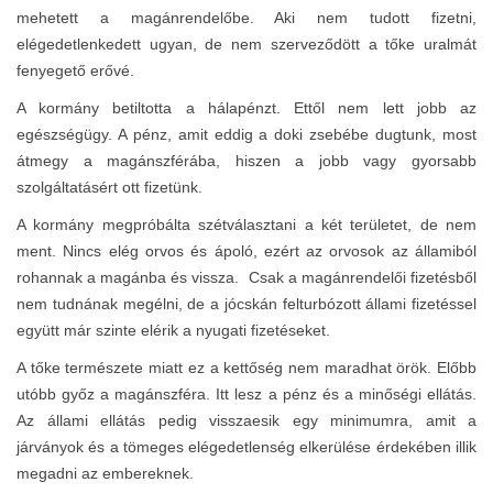
mehetett a magánrendelőbe. Aki nem tudott fizetni,
elégedetlenkedett ugyan, de nem szerveződött a tőke uralmát
fenyegető erővé.
A kormány betiltotta a hálapénzt. Ettől nem lett jobb az
egészségügy. A pénz, amit eddig a doki zsebébe dugtunk, most
átmegy a magánszférába, hiszen a jobb vagy gyorsabb
szolgáltatásért ott fizetünk.
A kormány megpróbálta szétválasztani a két területet, de nem
ment. Nincs elég orvos és ápoló, ezért az orvosok az államiból
rohannak a magánba és vissza. Csak a magánrendelői fizetésből
nem tudnának megélni, de a jócskán felturbózott állami fizetéssel
együtt már szinte elérik a nyugati fizetéseket.
A tőke természete miatt ez a kettőség nem maradhat örök. Előbb
utóbb győz a magánszféra. Itt lesz a pénz és a minőségi ellátás.
Az állami ellátás pedig visszaesik egy minimumra, amit a
járványok és a tömeges elégedetlenség elkerülése érdekében illik
megadni az embereknek.