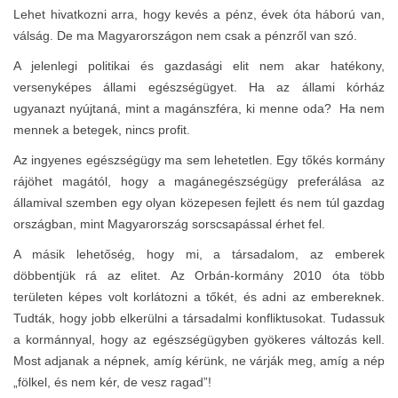
Lehet hivatkozni arra, hogy kevés a pénz, évek óta háború van,
válság. De ma Magyarországon nem csak a pénzről van szó.
A jelenlegi politikai és gazdasági elit nem akar hatékony,
versenyképes állami egészségügyet. Ha az állami kórház
ugyanazt nyújtaná, mint a magánszféra, ki menne oda? Ha nem
mennek a betegek, nincs profit.
Az ingyenes egészségügy ma sem lehetetlen. Egy tőkés kormány
rájöhet magától, hogy a magánegészségügy preferálása az
államival szemben egy olyan közepesen fejlett és nem túl gazdag
országban, mint Magyarország sorscsapással érhet fel.
A másik lehetőség, hogy mi, a társadalom, az emberek
döbbentjük rá az elitet. Az Orbán-kormány 2010 óta több
területen képes volt korlátozni a tőkét, és adni az embereknek.
Tudták, hogy jobb elkerülni a társadalmi konfliktusokat. Tudassuk
a kormánnyal, hogy az egészségügyben gyökeres változás kell.
Most adjanak a népnek, amíg kérünk, ne várják meg, amíg a nép
„fölkel, és nem kér, de vesz ragad”!