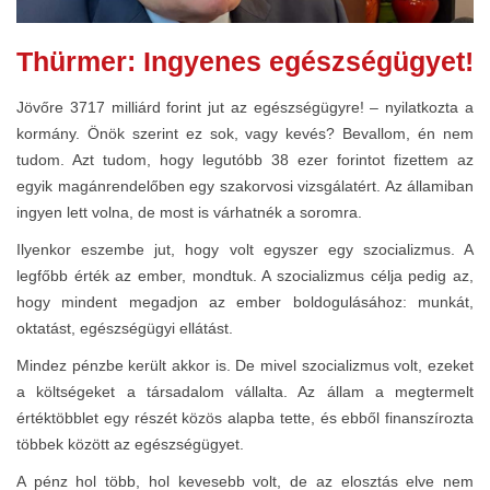
Thürmer: Ingyenes egészségügyet!
Jövőre 3717 milliárd forint jut az egészségügyre! – nyilatkozta a
kormány. Önök szerint ez sok, vagy kevés? Bevallom, én nem
tudom. Azt tudom, hogy legutóbb 38 ezer forintot fizettem az
egyik magánrendelőben egy szakorvosi vizsgálatért. Az államiban
ingyen lett volna, de most is várhatnék a soromra.
Ilyenkor eszembe jut, hogy volt egyszer egy szocializmus. A
legfőbb érték az ember, mondtuk. A szocializmus célja pedig az,
hogy mindent megadjon az ember boldogulásához: munkát,
oktatást, egészségügyi ellátást.
Mindez pénzbe került akkor is. De mivel szocializmus volt, ezeket
a költségeket a társadalom vállalta. Az állam a megtermelt
értéktöbblet egy részét közös alapba tette, és ebből finanszírozta
többek között az egészségügyet.
A pénz hol több, hol kevesebb volt, de az elosztás elve nem