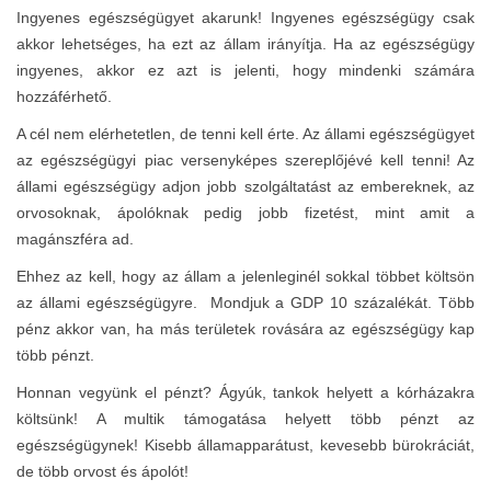
Ingyenes egészségügyet akarunk! Ingyenes egészségügy csak
akkor lehetséges, ha ezt az állam irányítja. Ha az egészségügy
ingyenes, akkor ez azt is jelenti, hogy mindenki számára
hozzáférhető.
A cél nem elérhetetlen, de tenni kell érte. Az állami egészségügyet
az egészségügyi piac versenyképes szereplőjévé kell tenni! Az
állami egészségügy adjon jobb szolgáltatást az embereknek, az
orvosoknak, ápolóknak pedig jobb fizetést, mint amit a
magánszféra ad.
Ehhez az kell, hogy az állam a jelenleginél sokkal többet költsön
az állami egészségügyre. Mondjuk a GDP 10 százalékát. Több
pénz akkor van, ha más területek rovására az egészségügy kap
több pénzt.
Honnan vegyünk el pénzt? Ágyúk, tankok helyett a kórházakra
költsünk! A multik támogatása helyett több pénzt az
egészségügynek! Kisebb államapparátust, kevesebb bürokráciát,
de több orvost és ápolót!