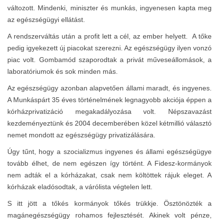
változott. Mindenki, miniszter és munkás, ingyenesen kapta meg
az egészségügyi ellátást.
A rendszerváltás után a profit lett a cél, az ember helyett. A tőke
pedig igyekezett új piacokat szerezni. Az egészségügy ilyen vonzó
piac volt. Gombamód szaporodtak a privát műveseállomások, a
laboratóriumok és sok minden más.
Az egészségügy azonban alapvetően állami maradt, és ingyenes.
A Munkáspárt 35 éves történelmének legnagyobb akciója éppen a
kórházprivatizáció megakadályozása volt. Népszavazást
kezdeményeztünk és 2004 decemberében közel kétmillió választó
nemet mondott az egészségügy privatizálására.
Úgy tűnt, hogy a szocializmus ingyenes és állami egészségügye
tovább élhet, de nem egészen így történt. A Fidesz-kormányok
nem adták el a kórházakat, csak nem költöttek rájuk eleget. A
kórházak eladósodtak, a várólista végtelen lett.
S itt jött a tőkés kormányok tőkés trükkje. Ösztönözték a
magánegészségügy rohamos fejlesztését. Akinek volt pénze,