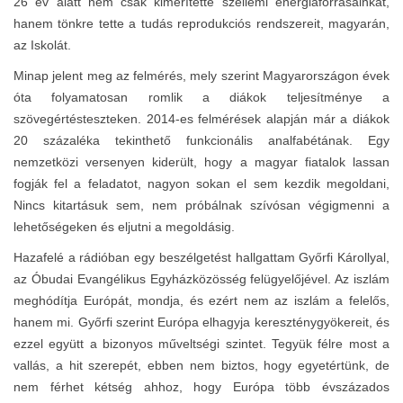
26 év alatt nem csak kimerítette szellemi energiaforrásainkat,
hanem tönkre tette a tudás reprodukciós rendszereit, magyarán,
az Iskolát.
Minap jelent meg az felmérés, mely szerint Magyarországon évek
óta folyamatosan romlik a diákok teljesítménye a
szövegértésteszteken. 2014-es felmérések alapján már a diákok
20 százaléka tekinthető funkcionális analfabétának. Egy
nemzetközi versenyen kiderült, hogy a magyar fiatalok lassan
fogják fel a feladatot, nagyon sokan el sem kezdik megoldani,
Nincs kitartásuk sem, nem próbálnak szívósan végigmenni a
lehetőségeken és eljutni a megoldásig.
Hazafelé a rádióban egy beszélgetést hallgattam Győrfi Károllyal,
az Óbudai Evangélikus Egyházközösség felügyelőjével. Az iszlám
meghódítja Európát, mondja, és ezért nem az iszlám a felelős,
hanem mi. Győrfi szerint Európa elhagyja kereszténygyökereit, és
ezzel együtt a bizonyos műveltségi szintet. Tegyük félre most a
vallás, a hit szerepét, ebben nem biztos, hogy egyetértünk, de
nem férhet kétség ahhoz, hogy Európa több évszázados