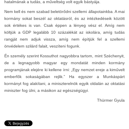
hatalmának a tudás, a műveltség volt egyik bástyája.
Nem kell és nem szabad beletörődni szellemi állapotainkba. A mai
kormány sokat beszél az oktatásról, és az intézkedéseik között
sok értékes is van. Csak éppen a lényeg vész el. Amíg nem
költjük a GDP legalább 10 százalékát az iskolára, amíg tudás
rangját nem adjuk vissza, amíg nem építjük fel a szellemi
önvédelem szilárd falait, veszíteni fogunk.
Én személy szerint Kossuthot nagyobbra tartom, mint Széchenyit,
de a legnagyobb magyar egy mondatát minden kormány
programjának elejére ki kellene írni: „Egy nemzet ereje a kiművelt
emberfők sokaságában rejlik.” Ha egyszer a Munkáspárt
kormányt fog alakítani, a miniszterelnök egyik oldalán az oktatási
miniszter fog ülni, a másikon az egészségügyi.
Thürmer Gyula