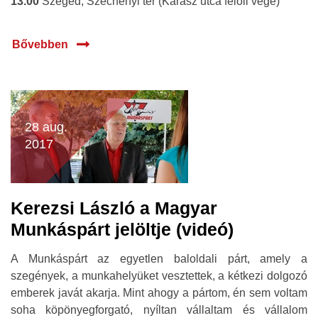
13.00
Szeged, Széchenyi tér (Kárász utca felőli vége)
Bővebben
28 aug.
2017
Kerezsi László a Magyar
Munkáspárt jelöltje (videó)
A Munkáspárt az egyetlen baloldali párt, amely a
szegények, a munkahelyüket vesztettek, a kétkezi dolgozó
emberek javát akarja. Mint ahogy a pártom, én sem voltam
soha köpönyegforgató, nyíltan vállaltam és vállalom