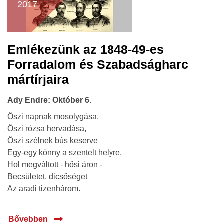
2017
Emlékezünk az 1848-49-es
Forradalom és Szabadságharc
mártírjaira
Ady Endre: Október 6.
Őszi napnak mosolygása,
Őszi rózsa hervadása,
Őszi szélnek bús keserve
Egy-egy könny a szentelt helyre,
Hol megváltott - hősi áron -
Becsületet, dicsőséget
Az aradi tizenhárom.
Bővebben