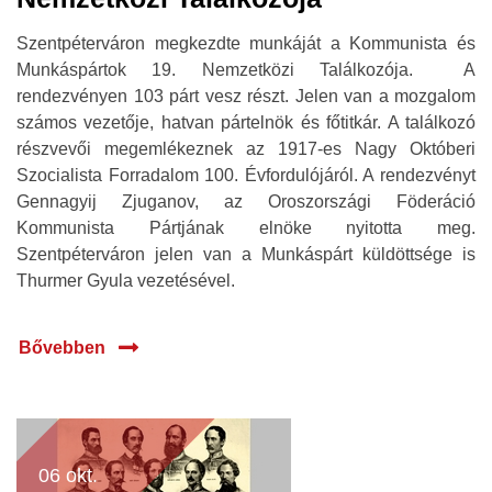
Szentpéterváron megkezdte munkáját a Kommunista és
Munkáspártok 19. Nemzetközi Találkozója. A
rendezvényen 103 párt vesz részt. Jelen van a mozgalom
számos vezetője, hatvan pártelnök és főtitkár. A találkozó
részvevői megemlékeznek az 1917-es Nagy Októberi
Szocialista Forradalom 100. Évfordulójáról. A rendezvényt
Gennagyij Zjuganov, az Oroszországi Föderáció
Kommunista Pártjának elnöke nyitotta meg.
Szentpéterváron jelen van a Munkáspárt küldöttsége is
Thurmer Gyula vezetésével.
Bővebben
06 okt.