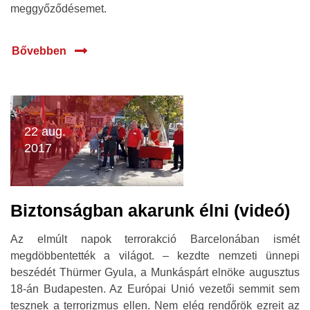
meggyőződésemet.
Bővebben
22 aug.
2017
Biztonságban akarunk élni (videó)
Az elmúlt napok terrorakció Barcelonában ismét
megdöbbentették a világot. – kezdte nemzeti ünnepi
beszédét Thürmer Gyula, a Munkáspárt elnöke augusztus
18-án Budapesten. Az Európai Unió vezetői semmit sem
tesznek a terrorizmus ellen. Nem elég rendőrök ezreit az