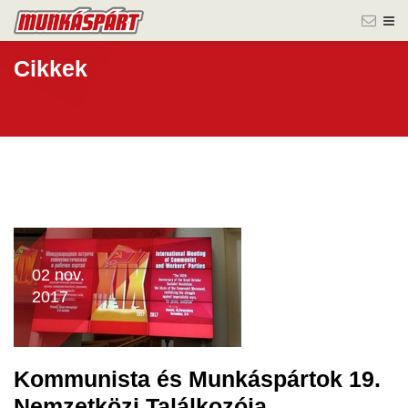
Cikkek
02 nov.
2017
Kommunista és Munkáspártok 19.
Nemzetközi Találkozója