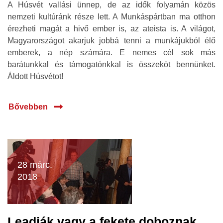
A Húsvét vallási ünnep, de az idők folyamán közös
nemzeti kultúránk része lett. A Munkáspártban ma otthon
érezheti magát a hivő ember is, az ateista is. A világot,
Magyarországot akarjuk jobbá tenni a munkájukból élő
emberek, a nép számára. E nemes cél sok más
barátunkkal és támogatónkkal is összeköt bennünket.
Áldott Húsvétot!
Bővebben
28 márc.
2018
Leadják vagy a fekete doboznak