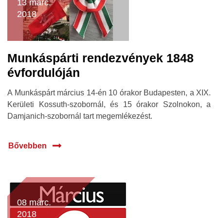
13 márc.
2018
Munkáspárti rendezvények 1848
évfordulóján
A Munkáspárt március 14-én 10 órakor Budapesten, a XIX.
Kerületi Kossuth-szobornál, és 15 órakor Szolnokon, a
Damjanich-szobornál tart megemlékezést.
Bővebben
08 márc.
2018