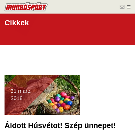
Cikkek
31 márc.
2018
Áldott Húsvétot! Szép ünnepet!